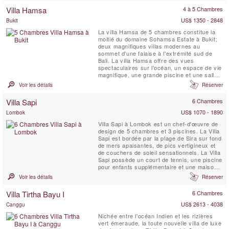
d'espaces de vie intérieurs et extérieurs et
Villa Hamsa
4 à 5 Chambres
dispose d'un home cinéma ultramoderne,
d'une salle de ...
US$ 1350 - 2848
Bukit
La villa Hamsa de 5 chambres constitue la
moitié du domaine Sohamsa Estate à Bukit;
deux magnifiques villas modernes au
sommet d'une falaise à l'extrémité sud de
Bali. La villa Hamsa offre des vues
spectaculaires sur l'océan, un espace de vie
magnifique, une grande piscine et une salle
de massage. Entièrement dotée en
Voir les détails
Réserver
personnel, comprenant un chef qualifié et un
chauffeur avec une voiture 7 places, la Villa
Villa Sapi
6 Chambres
Hamsa est parfaite pour les clients
recherchant des vacances en ...
US$ 1070 - 1890
Lombok
Villa Sapi à Lombok est un chef-d'œuvre de
design de 5 chambres et 3 piscines. La Villa
Sapi est bordée par la plage de Sira sur fond
de mers apaisantes, de pics vertigineux et
de couchers de soleil sensationnels. La Villa
Sapi possède un court de tennis, une piscine
pour enfants supplémentaire et une maison
d'hôtes indépendante de 2 chambres. Sapi à
Voir les détails
Réserver
l'architecture funky, sur un terrain de
2500m2, offre un service exemplaire et une
Villa Tirtha Bayu I
6 Chambres
cuisine gastronomique. Le vaste jardin en...
US$ 2613 - 4038
Canggu
Nichée entre l'océan Indien et les rizières
vert émeraude, la toute nouvelle villa de luxe