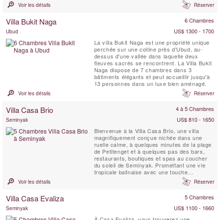
lits superposés. Villa 1880 rayonne de plaisir
Voir les détails
Réserver
et de rajeunissement. La villa est équipée
d'un spa privatif avec jacuzzi et douche ; un
Villa Bukit Naga
6 Chambres
salon avec une salle multimédia avec ...
US$ 1300 - 1700
Ubud
La villa Bukit Naga est une propriété unique
perchée sur une colline près d'Ubud, au-
dessus d'une vallée dans laquelle deux
fleuves sacrés se rencontrent. La Villa Bukit
Naga dispose de 7 chambres dans 3
bâtiments élégants et peut accueillir jusqu'à
13 personnes dans un luxe bien aménagé.
Voir les détails
Réserver
Villa Casa Brio
4 à 5 Chambres
US$ 810 - 1650
Seminyak
Bienvenue à la Villa Casa Brio, une villa
magnifiquement conçue nichée dans une
ruelle calme, à quelques minutes de la plage
de Petitenget et à quelques pas des bars,
restaurants, boutiques et spas au coucher
du soleil de Seminyak. Promettant une vie
tropicale balinaise avec une touche
contemporaine, la villa ultra-spacieuse de
Voir les détails
Réserver
cinq chambres Casa Brio est conçue pour
une vie aérée et des divertissements faciles,
Villa Casa Evaliza
5 Chambres
et est livrée avec une équipe complète de
personnel. Avec ...
US$ 1100 - 1660
Seminyak
À Casa Evaliza, vous trouverez une