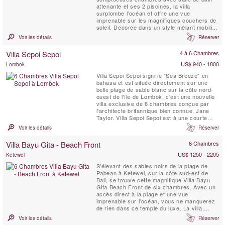
attenante et ses 2 piscines, la villa
surplombe l’océan et offre une vue
imprenable sur les magnifiques couchers de
soleil. Décorée dans un style mêlant mobilier
balinais contemporain et antique, la Villa
Voir les détails
Réserver
Melissa dégage une ambiance moderne et
chaleureuse sur ses deux niveaux spacieux.
Villa Sepoi Sepoi
4 à 6 Chambres
Ici, vous vous sentirez comme chez vous –
si votre maison ...
US$ 940 - 1800
Lombok
Villa Sepoi Sepoi signifie "Sea Breeze" en
bahasa et est située directement sur une
belle plage de sable blanc sur la côte nord-
ouest de l'île de Lombok. c'est une nouvelle
villa exclusive de 6 chambres conçue par
l'architecte britannique bien connue, Jane
Taylor. Villa Sepoi Sepoi est à une courte
distance de vol de Bali, Perth et Singapour.
Voir les détails
Réserver
Villa Bayu Gita - Beach Front
6 Chambres
US$ 1250 - 2205
Ketewel
S'élevant des sables noirs de la plage de
Pabean à Ketewel, sur la côte sud-est de
Bali, se trouve cette magnifique Villa Bayu
Gita Beach Front de six chambres. Avec un
accès direct à la plage et une vue
imprenable sur l'océan, vous ne manquerez
de rien dans ce temple du luxe. La villa,
composée d'une équipe professionnelle et
Voir les détails
Réserver
dévouée, dispose d'un fabuleux éventail