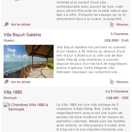
l'intimité et le confort d'une villa
contemporaine avec piscine de luxe, mais
aussi aiment être près de la belle nature que
Bali a à offrir. Entourée de champs de riz et
directement face à la rivière, la propriété
offre une vue imprenable depuis le séjour.
Voir les détails
Réserver
Villa Bayuh Sabbha
5 Chambres
US$ 2690 - 3140
Uluwatu
Villa Bayuh Sabbha est perchée au sommet
d'une falaise, à 50 mètres au-dessus d'une
mer d'azur à Bukit sur la côte sud de Bali.
Cette Villa de cinq chambres à coucher
dispose de plus d'un hectare de magnifiques
jardins tropicaux Cette élégante villa
balinaise classique, qui comprend une
maison d'hôtes de deux chambres
autonome, est au complet et dispose
Voir les détails
Réserver
d'installations exceptionnelles, dont deux
piscines, un gymnase, un court de tennis et
Villa 1880
4 à 5 Chambres
une aire de jeux pour enfants....
US$ 690 - 1530
Seminyak
La Villa 1880 est une villa idyllique de 5
chambres à Batu Belig, Bali. Cette villa
magnifiquement conçue est une fusion de
pavillon de style moderne et de maison de
plantation coloniale. Idéale pour les familles
avec enfants, la villa propose 4 suites avec
lit king-size et une chambre d'enfants avec 8