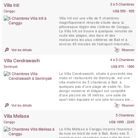
suites. Avec ses nombreux espaces de vie,
Villa Inti
3 à 5 Chambres
sa salle multimédia, ses pavillons ...
US$ 550 - 935
Canggu
Villa Inti est une villa de 5 chambres
magnifiquement rénovée située dans la
pittoresque région des rizières de Canggu.
La Villa Inti se trouve à quelques minutes de
route des plages, des bars et des
restaurants les plus célèbres de Bali et à
environ 45 minutes de l'aéroport international
de Bali. Offrant des vues spectaculaires sur
Voir les détails
Réserver
les rizières en terrasses verdoyantes, elle
permet de découvrir le vrai Bali tout en
Villa Cendrawasih
4 à 5 Chambres
bénéficiant d'une intimité totale par rapport
aux ...
US$ 970 - 1890
Seminyak
La Villa Cendrawasih, située à proximité des
clubs et restaurants de Seminyak, est une
villa moderne de 5 chambres à Bali, à
quelques pas d’une plage de sable fin. Son
design moderne et élégant est complété
d'une piscine de 18 mètres, une salle de
sport bien équipée et une jolie terrasse bien
exposée,. Cendrawasih est parfaite aussi
Voir les détails
Réserver
bien pour des vacances tranquilles en
famille, ou des groupes d'amis qui cherchent
Villa Melissa
5 Chambres
à s'amuser.
US$ 1695 - 2245
Canggu
La Villa Melissa à Canggu incarne l'essence
du luxe en bord de mer à Bali. Avec ses 5
somptueuses chambres avec salle de bain