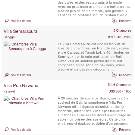
des cafés et des restaurants à la mode.
Avec sa gracieuse architecture balinaise, sa
piscine privée de 35 mètres, ses généreux
espaces de restauration, de restauration et
de divertissement, son personnel et son chef
Voir les détails
Réserver
à temps plein, sa proximité avec les points
chauds de Bali et ses superbes jardins
Villa Semarapura
5 Chambres
paysagers, le domaine est l'une des villas
les ...
US$ 1310 - 2350
Canggu
La villa Semarapura est une vaste villa de
luxe de 5 chambres, en front de mer, située
entre Canggu et Tanah Lot, à 40 minutes de
Seminyak sur la côte sud-ouest de Bali.
Cette Villa de location privée de Bali est
composée d'une série de pavillons, d’une
piscine et de bassins décoratifs,
tranquillement répartis tout du long sur une
Voir les détails
Réserver
étendue vallonnée de pelouses de 5000
mètres carrés.
Villa Puri Nirwana
5 à 6 Chambres
US$ 880 - 1600
Ketewel
À 20 minutes de route de Sanur, sur la côte
sud-est de Bali, la somptueuse Villa Puri
Nirwana allie élégance coloniale et design
moderne, offrant des vues spectaculaires
sur l’océan et un accès direct à une plage de
sable noir prisée des surfeurs. Cette villa
entièrement équipée et dotée d’un personnel
professionnel peut accueillir confortablement
Voir les détails
Réserver
jusqu’à 20 personnes dans six grandes