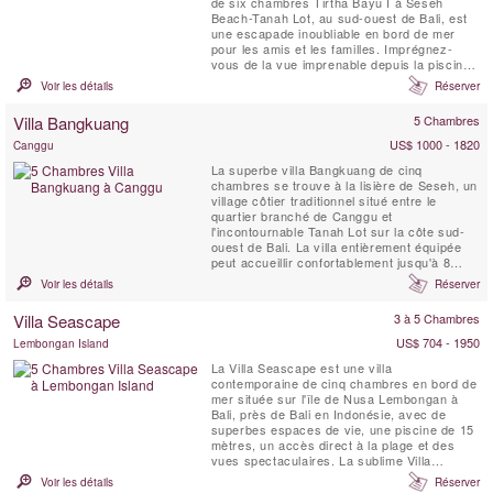
de six chambres Tirtha Bayu I à Seseh
Beach-Tanah Lot, au sud-ouest de Bali, est
une escapade inoubliable en bord de mer
pour les amis et les familles. Imprégnez-
vous de la vue imprenable depuis la piscine
à débordement de 14 mètres bordée de
Voir les détails
Réserver
jardins tropicaux luxuriants, faites une partie
de billard, entraînez-vous dans la salle de
Villa Bangkuang
5 Chambres
sport. Ou asseyez-vous simplement et
profitez de...
US$ 1000 - 1820
Canggu
La superbe villa Bangkuang de cinq
chambres se trouve à la lisière de Seseh, un
village côtier traditionnel situé entre le
quartier branché de Canggu et
l'incontournable Tanah Lot sur la côte sud-
ouest de Bali. La villa entièrement équipée
peut accueillir confortablement jusqu'à 8
adultes et 3 enfants dans cinq grandes
Voir les détails
Réserver
suites réparties dans deux pavillons au sein
de charmants jardins comprenant une
Villa Seascape
3 à 5 Chambres
piscine de 17 mètres, un étang de lotus, une
salle de sport, un ...
US$ 704 - 1950
Lembongan Island
La Villa Seascape est une villa
contemporaine de cinq chambres en bord de
mer située sur l'île de Nusa Lembongan à
Bali, près de Bali en Indonésie, avec de
superbes espaces de vie, une piscine de 15
mètres, un accès direct à la plage et des
vues spectaculaires. La sublime Villa
Seascape éblouit sur un croissant de sable
Voir les détails
Réserver
blanc blanchi à Nusa Lembongan, une petite