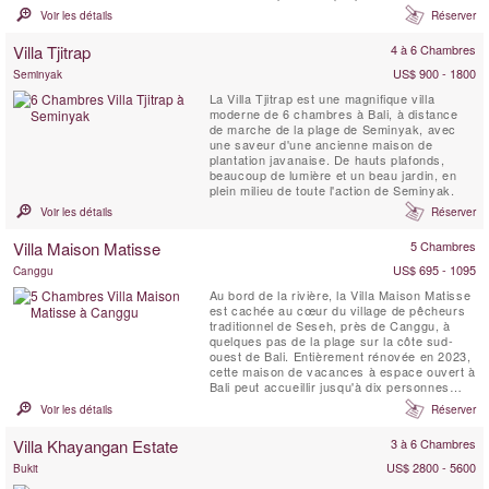
fusionner la tranquillité digne d'un temple
Voir les détails
Réserver
avec la chaleur de la terre. La Villa Coraffan
dispose d'un salon en plein air équipé d'un
Villa Tjitrap
4 à 6 Chambres
bar. Les autres espaces communs
comprennent une...
US$ 900 - 1800
Seminyak
La Villa Tjitrap est une magnifique villa
moderne de 6 chambres à Bali, à distance
de marche de la plage de Seminyak, avec
une saveur d'une ancienne maison de
plantation javanaise. De hauts plafonds,
beaucoup de lumière et un beau jardin, en
plein milieu de toute l'action de Seminyak.
Voir les détails
Réserver
Villa Maison Matisse
5 Chambres
US$ 695 - 1095
Canggu
Au bord de la rivière, la Villa Maison Matisse
est cachée au cœur du village de pêcheurs
traditionnel de Seseh, près de Canggu, à
quelques pas de la plage sur la côte sud-
ouest de Bali. Entièrement rénovée en 2023,
cette maison de vacances à espace ouvert à
Bali peut accueillir jusqu'à dix personnes
dans cinq chambres climatisées, chacune
Voir les détails
Réserver
étant attenante à sa propre salle de bain
privée. Le style de la Villa Maison Matisse
Villa Khayangan Estate
3 à 6 Chambres
offre une architecture coloniale ...
US$ 2800 - 5600
Bukit