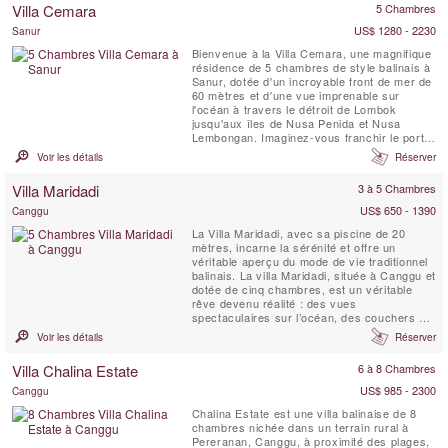
Villa Cemara
5 Chambres
US$ 1280 - 2230
Sanur
Bienvenue à la Villa Cemara, une magnifique
résidence de 5 chambres de style balinais à
Sanur, dotée d'un incroyable front de mer de
60 mètres et d'une vue imprenable sur
l'océan à travers le détroit de Lombok
jusqu'aux îles de Nusa Penida et Nusa
Lembongan. Imaginez-vous franchir le portail
privé de la villa, traverser le sable doré et
Voir les détails
Réserver
plonger dans les eaux chaudes et peu
profondes de la mer soyeuse. Ou faire une
Villa Maridadi
3 à 5 Chambres
promenade tranquille (ou une balade à vélo
énergique)...
US$ 650 - 1390
Canggu
La Villa Maridadi, avec sa piscine de 20
mètres, incarne la sérénité et offre un
véritable aperçu du mode de vie traditionnel
balinais. La villa Maridadi, située à Canggu et
dotée de cinq chambres, est un véritable
rêve devenu réalité : des vues
spectaculaires sur l’océan, des couchers de
soleil à couper le souffle et une vie luxueuse
Voir les détails
Réserver
en plein air au milieu de rizières verdoyantes
et de palmiers bruissant dans la brise. La
Villa Chalina Estate
6 à 8 Chambres
Villa Maridadi se trouve à quelques ...
US$ 985 - 2300
Canggu
Chalina Estate est une villa balinaise de 8
chambres nichée dans un terrain rural à
Pereranan, Canggu, à proximité des plages,