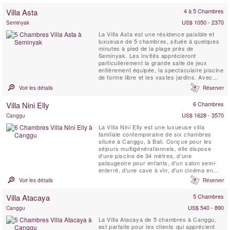
île située à seulement une demi-heure de
Villa Asta
4 à 5 Chambres
bateau de Sanur. Un superbe espace de vie
intérieur et ...
US$ 1050 - 2370
Seminyak
La Villa Asta est une résidence paisible et
luxueuse de 5 chambres, située à quelques
minutes à pied de la plage près de
Seminyak. Les invités apprécieront
particulièrement la grande salle de jeux
entièrement équipée, la spectaculaire piscine
de forme libre et les vastes jardins. Avec
son ambiance raffinée, cette villa est idéale
Voir les détails
Réserver
pour les groupes d’amis ou les familles
exigeantes souhaitant découvrir le meilleur
Villa Nini Elly
6 Chambres
de Bali. La Villa Asta est également un lieu ...
US$ 1628 - 3570
Canggu
La Villa Nini Elly est une luxueuse villa
familiale contemporaine de six chambres
située à Canggu, à Bali. Conçue pour les
séjours multigénérationnels, elle dispose
d'une piscine de 34 mètres, d'une
pataugeoire pour enfants, d'un salon semi-
enterré, d'une cave à vin, d'un cinéma en
plein air sur le toit et d'un chef privé.
Voir les détails
Réserver
Pouvant accueillir 12 adultes et 3 enfants,
cette villa moderne et connectée offre des
Villa Atacaya
5 Chambres
chambres avec lits king-size et lits jumeaux
convertibles, ...
US$ 540 - 890
Canggu
La Villa Atacaya de 5 chambres à Canggu,
est parfaite pour les clients qui apprécient