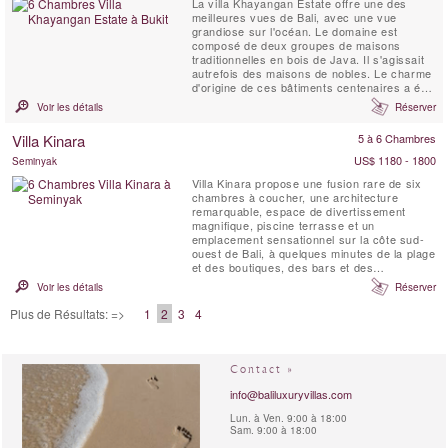
La villa Khayangan Estate offre une des
meilleures vues de Bali, avec une vue
grandiose sur l'océan. Le domaine est
composé de deux groupes de maisons
traditionnelles en bois de Java. Il s'agissait
autrefois des maisons de nobles. Le charme
d'origine de ces bâtiments centenaires a été
conservé.
Voir les détails
Réserver
Villa Kinara
5 à 6 Chambres
US$ 1180 - 1800
Seminyak
Villa Kinara propose une fusion rare de six
chambres à coucher, une architecture
remarquable, espace de divertissement
magnifique, piscine terrasse et un
emplacement sensationnel sur la côte sud-
ouest de Bali, à quelques minutes de la plage
et des boutiques, des bars et des
restaurants de Seminyak.
Voir les détails
Réserver
Plus de Résultats: =>
1
2
3
4
Contact »
info@baliluxuryvillas.com
Lun. à Ven. 9:00 à 18:00
Sam. 9:00 à 18:00