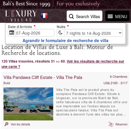
Search Villas
MENU
Date d'Arrivée
Nuits
Agrandir le formulaire de recherche de villa
Location de Villas de Luxe à Bali: Moteur de
Recherche de locations.
120 Villas trouvées, résultats 31 => 60.
Voir les résultats de recherche sur
une carte ?
Villa Pandawa Cliff Estate - Villa The Pala
6 Chambres
US$ 2165 - 3117
Bukit
Villa The Pala est le produit phare du
complexe Pandawa Cliff Estate. Située à
Ungasan, sur la peninsule Bukit de Bali,
cette fabuleuse villa de 6 chambres offre une
vue imprenable sur l'océan depuis sa
spectaculaire falaise. Villa The Pala est
destinée à devenir l'une des villas les plus
prisées de Bali. The Pala est parfaite pour
un mariage grandiose, ou pour un séjour en
Voir les détails
Réserver
famille, ou encore comme un refuge
extravagant pour un couple romantique.