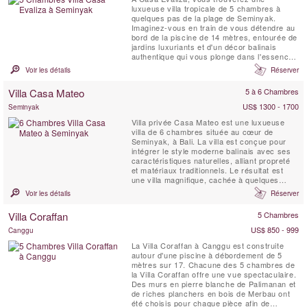
luxueuse villa tropicale de 5 chambres à
quelques pas de la plage de Seminyak.
Imaginez-vous en train de vous détendre au
bord de la piscine de 14 mètres, entourée de
jardins luxuriants et d'un décor balinais
authentique qui vous plonge dans l'essence
de l'île. Vos journées commencent par un
Voir les détails
Réserver
petit-déjeuner préparé par une équipe de
personnel dévoué et peuvent se dérouler en
Villa Casa Mateo
5 à 6 Chambres
vous prélassant au bord de la piscine ou en
explorant les...
US$ 1300 - 1700
Seminyak
Villa privée Casa Mateo est une luxueuse
villa de 6 chambres située au cœur de
Seminyak, à Bali. La villa est conçue pour
intégrer le style moderne balinais avec ses
caractéristiques naturelles, alliant propreté
et matériaux traditionnels. Le résultat est
une villa magnifique, cachée à quelques
minutes seulement de la zone la plus animée
Voir les détails
Réserver
de Bali. Villa Casa Mateo offre de vastes
espaces ouverts pour le salon, la salle à
Villa Coraffan
5 Chambres
manger, une piscine privée de 20 x 4 mètres
...
US$ 850 - 999
Canggu
La Villa Coraffan à Canggu est construite
autour d'une piscine à débordement de 5
mètres sur 17. Chacune des 5 chambres de
la Villa Coraffan offre une vue spectaculaire.
Des murs en pierre blanche de Palimanan et
de riches planchers en bois de Merbau ont
été choisis pour chaque pièce afin de