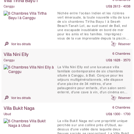
Villa Tirtha Bayu I
cuisine gastronomique. Le vaste jardin en...
US$ 2613 - 4038
Canggu
Nichée entre l'océan Indien et les rizières
vert émeraude, la toute nouvelle villa de luxe
de six chambres Tirtha Bayu I à Seseh
Beach-Tanah Lot, au sud-ouest de Bali, est
une escapade inoubliable en bord de mer
pour les amis et les familles. Imprégnez-
vous de la vue imprenable depuis la piscine
à débordement de 14 mètres bordée de
Voir les détails
Réserver
jardins tropicaux luxuriants, faites une partie
de billard, entraînez-vous dans la salle de
Villa Nini Elly
6 Chambres
sport. Ou asseyez-vous simplement et
profitez de...
US$ 1628 - 3570
Canggu
La Villa Nini Elly est une luxueuse villa
familiale contemporaine de six chambres
située à Canggu, à Bali. Conçue pour les
séjours multigénérationnels, elle dispose
d'une piscine de 34 mètres, d'une
pataugeoire pour enfants, d'un salon semi-
enterré, d'une cave à vin, d'un cinéma en
plein air sur le toit et d'un chef privé.
Voir les détails
Réserver
Pouvant accueillir 12 adultes et 3 enfants,
cette villa moderne et connectée offre des
Villa Bukit Naga
6 Chambres
chambres avec lits king-size et lits jumeaux
convertibles, ...
US$ 1300 - 1700
Ubud
La villa Bukit Naga est une propriété unique
perchée sur une colline près d'Ubud, au-
dessus d'une vallée dans laquelle deux
fleuves sacrés se rencontrent. La Villa Bukit