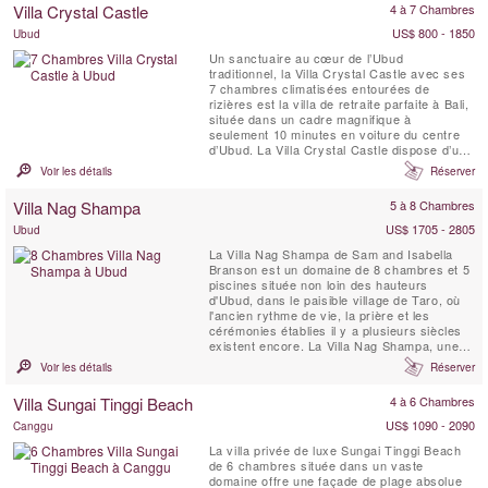
Villa Crystal Castle
4 à 7 Chambres
s'occupera de tous vos besoins.
US$ 800 - 1850
Ubud
Un sanctuaire au cœur de l’Ubud
traditionnel, la Villa Crystal Castle avec ses
7 chambres climatisées entourées de
rizières est la villa de retraite parfaite à Bali,
située dans un cadre magnifique à
seulement 10 minutes en voiture du centre
d’Ubud. La Villa Crystal Castle dispose d’une
grande piscine de 18 x 5 mètres de taille
Voir les détails
Réserver
comparable à celle d’un complexe hôtelier,
d’un grand Yoga Shala, d’un Pavillon de
Villa Nag Shampa
5 à 8 Chambres
Soins Spa, le tout niché dans un vaste jardin
...
US$ 1705 - 2805
Ubud
La Villa Nag Shampa de Sam and Isabella
Branson est un domaine de 8 chambres et 5
piscines située non loin des hauteurs
d'Ubud, dans le paisible village de Taro, où
l'ancien rythme de vie, la prière et les
cérémonies établies il y a plusieurs siècles
existent encore. La Villa Nag Shampa, une
villa de retraite privée, offre une architecture
Voir les détails
Réserver
javanaise traditionnelle de style Joglo,
mélangée à des éléments contemporains, un
Villa Sungai Tinggi Beach
4 à 6 Chambres
personnel dévoué à plein temps et un chef ...
US$ 1090 - 2090
Canggu
La villa privée de luxe Sungai Tinggi Beach
de 6 chambres située dans un vaste
domaine offre une façade de plage absolue