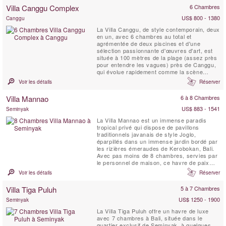
pergola ombragée, d'une cuisine entièrement
Villa Canggu Complex
6 Chambres
équipée, de chambres spacieuses et
confortablement ...
US$ 800 - 1380
Canggu
La Villa Canggu, de style contemporain, deux
en un, avec 6 chambres au total et
agrémentée de deux piscines et d'une
sélection passionnante d'œuvres d'art, est
située à 100 mètres de la plage (assez près
pour entendre les vagues) près de Canggu,
qui évolue rapidement comme la scène
balnéaire la plus branchée de Bali. Le
Voir les détails
Réserver
complexe Villa Canggu est divisé en deux
résidences distinctes qui peuvent être
Villa Mannao
6 à 8 Chambres
louées conjointement ou indépendamment :
la Villa Canggu Sud de ...
US$ 883 - 1541
Seminyak
La Villa Mannao est un immense paradis
tropical privé qui dispose de pavillons
traditionnels javanais de style Joglo,
éparpillés dans un immense jardin bordé par
les rizières émeraudes de Kerobokan, Bali.
Avec pas moins de 8 chambres, servies par
le personnel de maison, ce havre de paix
pour les vacances est conçu pour des
Voir les détails
Réserver
familles nombreuses ou des groupes d'amis,
qui veulent séjourner dans un endroit isolé et
Villa Tiga Puluh
5 à 7 Chambres
calme, tout en restant proche de la
destination touristique ...
US$ 1250 - 1900
Seminyak
La Villa Tiga Puluh offre un havre de luxe
avec 7 chambres à Bali, située dans le
quartier exclusif de Seminyak, à quelques