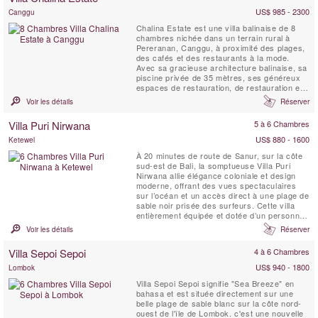
US$ 985 - 2300
Canggu
Chalina Estate est une villa balinaise de 8
chambres nichée dans un terrain rural à
Pereranan, Canggu, à proximité des plages,
des cafés et des restaurants à la mode.
Avec sa gracieuse architecture balinaise, sa
piscine privée de 35 mètres, ses généreux
espaces de restauration, de restauration et
de divertissement, son personnel et son chef
Voir les détails
Réserver
à temps plein, sa proximité avec les points
chauds de Bali et ses superbes jardins
Villa Puri Nirwana
5 à 6 Chambres
paysagers, le domaine est l'une des villas
les ...
US$ 880 - 1600
Ketewel
À 20 minutes de route de Sanur, sur la côte
sud-est de Bali, la somptueuse Villa Puri
Nirwana allie élégance coloniale et design
moderne, offrant des vues spectaculaires
sur l’océan et un accès direct à une plage de
sable noir prisée des surfeurs. Cette villa
entièrement équipée et dotée d’un personnel
professionnel peut accueillir confortablement
Voir les détails
Réserver
jusqu’à 20 personnes dans six grandes
suites. Avec ses nombreux espaces de vie,
Villa Sepoi Sepoi
4 à 6 Chambres
sa salle multimédia, ses pavillons ...
US$ 940 - 1800
Lombok
Villa Sepoi Sepoi signifie "Sea Breeze" en
bahasa et est située directement sur une
belle plage de sable blanc sur la côte nord-
ouest de l'île de Lombok. c'est une nouvelle