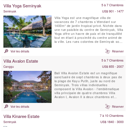
petit-déjeuner quotidien, une connexion Wi-Fi
Villa Yoga Seminyak
5 à 7 Chambres
gratuite, des chambres climatisées, une
chambre avec ...
US$ 901 - 1477
Seminyak
Villa Yoga est une magnifique villa de
vacances de 7 chambres s’étendant sur
1400m² de jardin tropical privé. Nichée dans
une rue paisible du centre de Seminyak, Villa
Yoga offre un havre de paix et de tranquillité
tout en étant à proximité du centre animé de
la ville. Les rues colorées de Seminyak sont
idéales pour une balade, avec leurs
boutiques, spas, restaurants et cafés. La
Voir les détails
Réserver
plage, bordée de bars décontractés et de
clubs de plage branchés, est également ...
Villa Avalon Estate
5 à 7 Chambres
US$ 855 - 2007
Canggu
Bali Villa Avalon Estate est un magnifique
sanctuaire de sept chambres à deux pas de
la plage de Kayu Putih, juste au nord de
Seminyak. Trois villas individuelles
composent la Villa Avalon - l'emblématique
villa principale de quatre chambres Villa
Avalon I, Avalon II à deux chambres et
Avalon III à une chambre - chacune située
dans de magnifiques jardins paysagers avec
Voir les détails
Réserver
piscine privée.La villa est à seulement trois
minutes '' à pied de l'océan et à 15 minutes
Villa Kinaree Estate
7 à 10 Chambres
de Potato ...
US$ 1840 - 3000
Seminyak