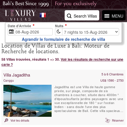
Search Villas
MENU
Date d'Arrivée
Nuits
Agrandir le formulaire de recherche de villa
Location de Villas de Luxe à Bali: Moteur de
Recherche de locations.
58 Villas trouvées, résultats 1 => 30.
Voir les résultats de recherche sur une
carte ?
Villa Jagaditha
5 à 6 Chambres
US$ 1590 - 2750
Canggu
Jagaditha est une Villa de haute gamme
privée, sur plage, composée de six
chambres à coucher, située dans 4000m ²
d’époustouflants jardins paysagers avec une
vue exceptionnelle de 180 ° sur l'océan
Indien - sans doute l'une des plus
spectaculaires de Bali. Cette villa spacieuse,
conçue pour le partage est un lieu idyllique
pour les réunions de famille et les
Voir les détails
Réserver
rencontres. Que vous soyez 2 ou 12, notre
personnel charmant et attentionné