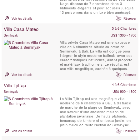
Naga dispose de 7 chambres dans 3
bâtiments élégants et peut accueillir jusqu'à
13 personnes dans un luxe bien aménagé.
Voir les détails
Réserver
Villa Casa Mateo
5 à 6 Chambres
US$ 1300 - 1700
Seminyak
Villa privée Casa Mateo est une luxueuse
villa de 6 chambres située au cœur de
Seminyak, à Bali. La villa est conçue pour
intégrer le style moderne balinais avec ses
caractéristiques naturelles, alliant propreté
et matériaux traditionnels. Le résultat est
une villa magnifique, cachée à quelques
minutes seulement de la zone la plus animée
Voir les détails
Réserver
de Bali. Villa Casa Mateo offre de vastes
espaces ouverts pour le salon, la salle à
Villa Tjitrap
4 à 6 Chambres
manger, une piscine privée de 20 x 4 mètres
...
US$ 900 - 1800
Seminyak
La Villa Tjitrap est une magnifique villa
moderne de 6 chambres à Bali, à distance
de marche de la plage de Seminyak, avec
une saveur d'une ancienne maison de
plantation javanaise. De hauts plafonds,
beaucoup de lumière et un beau jardin, en
plein milieu de toute l'action de Seminyak.
Voir les détails
Réserver