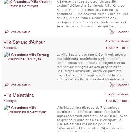
Idéalement située au cœur du quartier
exclusif d’Oberoi à Seminyak, Villa Kinaree
Estate est un complexe de villas de 10
chambres. L’une des meilleures villas de luxe
de Bali, elle se trouve à proximité des
boutiques élégantes, restaurants raffinés et
lieux de vie nocturne animés qui font la
renommée de Seminyak, et à seulement
Voir les détails
Réserver
quelques minutes de marche de la plage.
Villa Sayang d'Amour
4 à 6 Chambres
US$ 798 - 1911
Seminyak
La villa Sayang d’Amour à Seminyak arbore
des intérieurs inspirés du style marocain,
harmonieusement mêlés à l’'élégance et au
raffinement français de ses propriétaires.
Ses jardins luxuriants, ornés de palmiers
majestueux et de frangipaniers parfumés,
font de cette villa de luxe de 6 chambres un
véritable joyau balinais. Séjourner à la Villa
Voir les détails
Réserver
Sayang d’Amour, c’est plonger dans un conte
des Mille et Une Nuits, empreint de magie et
Villa Malaathina
5 à 7 Chambres
de raffinement.
US$ 970 - 1950
Seminyak
Villa Malaathina dispose de 7 chambres
spacieuses nichées au cœur d’un jardin
impeccablement entretenu de 5000 m². Avec
sa grande piscine et sa salle de sport, la
Villa Malaathina est idéale pour les
événements et les familles. Située dans le