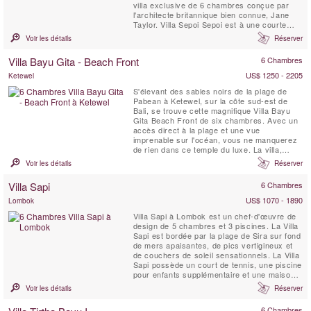
villa exclusive de 6 chambres conçue par
l'architecte britannique bien connue, Jane
Taylor. Villa Sepoi Sepoi est à une courte
distance de vol de Bali, Perth et Singapour.
Voir les détails
Réserver
Villa Bayu Gita - Beach Front
6 Chambres
US$ 1250 - 2205
Ketewel
S'élevant des sables noirs de la plage de
Pabean à Ketewel, sur la côte sud-est de
Bali, se trouve cette magnifique Villa Bayu
Gita Beach Front de six chambres. Avec un
accès direct à la plage et une vue
imprenable sur l'océan, vous ne manquerez
de rien dans ce temple du luxe. La villa,
composée d'une équipe professionnelle et
Voir les détails
Réserver
dévouée, dispose d'un fabuleux éventail
d'espaces de vie intérieurs et extérieurs et
Villa Sapi
6 Chambres
dispose d'un home cinéma ultramoderne,
d'une salle de ...
US$ 1070 - 1890
Lombok
Villa Sapi à Lombok est un chef-d'œuvre de
design de 5 chambres et 3 piscines. La Villa
Sapi est bordée par la plage de Sira sur fond
de mers apaisantes, de pics vertigineux et
de couchers de soleil sensationnels. La Villa
Sapi possède un court de tennis, une piscine
pour enfants supplémentaire et une maison
d'hôtes indépendante de 2 chambres. Sapi à
Voir les détails
Réserver
l'architecture funky, sur un terrain de
2500m2, offre un service exemplaire et une
6 Chambres