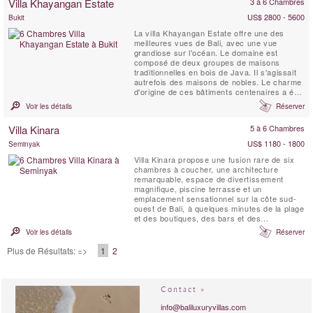
Villa Khayangan Estate
3 à 6 Chambres
US$ 2800 - 5600
Bukit
La villa Khayangan Estate offre une des
meilleures vues de Bali, avec une vue
grandiose sur l'océan. Le domaine est
composé de deux groupes de maisons
traditionnelles en bois de Java. Il s'agissait
autrefois des maisons de nobles. Le charme
d'origine de ces bâtiments centenaires a été
conservé.
Voir les détails
Réserver
Villa Kinara
5 à 6 Chambres
US$ 1180 - 1800
Seminyak
Villa Kinara propose une fusion rare de six
chambres à coucher, une architecture
remarquable, espace de divertissement
magnifique, piscine terrasse et un
emplacement sensationnel sur la côte sud-
ouest de Bali, à quelques minutes de la plage
et des boutiques, des bars et des
restaurants de Seminyak.
Voir les détails
Réserver
Plus de Résultats: =>
1
2
Contact »
info@baliluxuryvillas.com