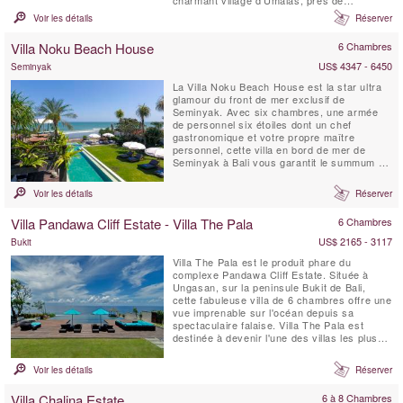
charmant village d’Umalas, près de
Seminyak, cette luxueuse villa vous invite à
Voir les détails
Réserver
vivre comme des rois dans un cadre serein
et magnifiquement paysagé. Villa Malaathina
Villa Noku Beach House
6 Chambres
a Tout ce que vous pourriez jamais vouloir
d'un séjour de ...
US$ 4347 - 6450
Seminyak
La Villa Noku Beach House est la star ultra
glamour du front de mer exclusif de
Seminyak. Avec six chambres, une armée
de personnel six étoiles dont un chef
gastronomique et votre propre maître
personnel, cette villa en bord de mer de
Seminyak à Bali vous garantit le summum du
plaisir des vacances. Une énorme bale
divertissante avec terrasses et terrasses
Voir les détails
Réserver
couvertes, un spa avec bassin profond, de
vastes jardins tropicaux et un fabuleux court
Villa Pandawa Cliff Estate - Villa The Pala
6 Chambres
de tennis en bord de mer flanquent...
US$ 2165 - 3117
Bukit
Villa The Pala est le produit phare du
complexe Pandawa Cliff Estate. Située à
Ungasan, sur la peninsule Bukit de Bali,
cette fabuleuse villa de 6 chambres offre une
vue imprenable sur l'océan depuis sa
spectaculaire falaise. Villa The Pala est
destinée à devenir l'une des villas les plus
prisées de Bali. The Pala est parfaite pour
un mariage grandiose, ou pour un séjour en
Voir les détails
Réserver
famille, ou encore comme un refuge
extravagant pour un couple romantique.
Villa Chalina Estate
6 à 8 Chambres