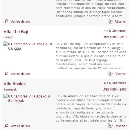
minutes seulement de la plage, du surf, des
bars renommés et des délicieux restaurants.
Disposées autour de la magnifique piscine
scintillante, chaque chambre prend la forme
d’un bungalow privé, offrant ainsi un équilibre
Voir les détails
Réserver
parfait entre les moments partagés et
l’intimité personnelle. Profitez d’un dîner
Villa The Beji
4 à 6 Chambres
raffiné préparé par notre chef ...
US$ 1080 - 2310
Canggu
La Villa The Beji, une somptueuse villa de 6
chambres, est idéalement située à Canggu
sur un terrain de 4000 m², bordée de rizières
et d’une rivière, à quelques minutes de route
de la plage. Villa The Beji regorge
d’installations, notamment une salle
multimédia, une piscine de 21 mètres avec
zones peu profondes pour les jeunes
Voir les détails
Réserver
enfants, un espace de massage et spa de
style japonais tatami, un mini-terrain de
Villa Abakoi
4 à 6 Chambres
football, un panier de basketball, un court de
tennis ...
US$ 1080 - 2400
Seminyak
La Villa Abakoi de six chambres de style
moderne est située dans un emplacement
central à Seminyak, à moins de 10 minutes à
pied de la plage de Seminyak, et est
entourée de boutiques et restaurants
branchés. Villa Abakoi offre des équipements
contemporains et est idéale pour les familles
ou les amis à partager et à apprécier. Les
Voir les détails
Réserver
équipements de la villa comprennent un