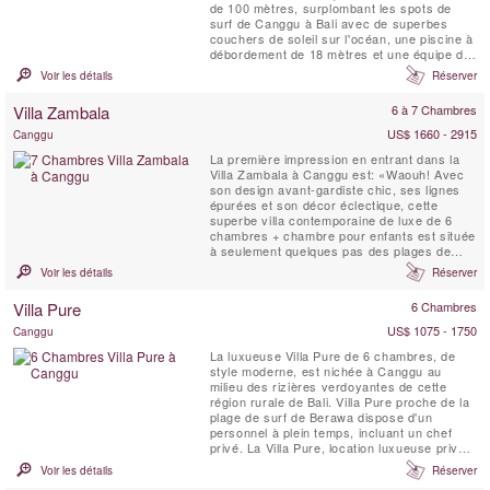
de 100 mètres, surplombant les spots de
surf de Canggu à Bali avec de superbes
couchers de soleil sur l'océan, une piscine à
débordement de 18 mètres et une équipe de
personnel professionnel pour choyer les
Voir les détails
Réserver
clients de la villa. Les propriétés comme la
Sungai Tinggi Beach Villa sont rares. La
Villa Zambala
6 à 7 Chambres
Sungai Tinggi Beach Villa peut également
être louée en ...
US$ 1660 - 2915
Canggu
La première impression en entrant dans la
Villa Zambala à Canggu est: «Waouh! Avec
son design avant-gardiste chic, ses lignes
épurées et son décor éclectique, cette
superbe villa contemporaine de luxe de 6
chambres + chambre pour enfants est située
à seulement quelques pas des plages de
sable de Berawa Beach à Canggu. La Villa
Voir les détails
Réserver
Zambala constitue un nouvel ajout locatif
dynamique à ce Bali village en bord de mer.
Villa Pure
6 Chambres
Parfait pour les familles ou les groupes
d'amis qui aiment ...
US$ 1075 - 1750
Canggu
La luxueuse Villa Pure de 6 chambres, de
style moderne, est nichée à Canggu au
milieu des rizières verdoyantes de cette
région rurale de Bali. Villa Pure proche de la
plage de surf de Berawa dispose d'un
personnel à plein temps, incluant un chef
privé. La Villa Pure, location luxueuse privée,
dispose de grands jardins tropicaux, d'une
Voir les détails
Réserver
piscine de 15 mètres avec une grande