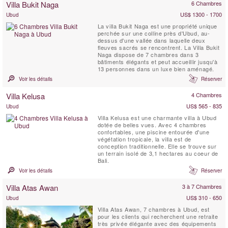
Villa Bukit Naga
6 Chambres
entoure de ...
US$ 1300 - 1700
Ubud
La villa Bukit Naga est une propriété unique
perchée sur une colline près d'Ubud, au-
dessus d'une vallée dans laquelle deux
fleuves sacrés se rencontrent. La Villa Bukit
Naga dispose de 7 chambres dans 3
bâtiments élégants et peut accueillir jusqu'à
13 personnes dans un luxe bien aménagé.
Voir les détails
Réserver
Villa Kelusa
4 Chambres
US$ 565 - 835
Ubud
Villa Kelusa est une charmante villa à Ubud
dotée de belles vues. Avec 4 chambres
confortables, une piscine entourée d'une
végétation tropicale, la villa est de
conception traditionnelle. Elle se trouve sur
un terrain isolé de 3,1 hectares au coeur de
Bali.
Voir les détails
Réserver
Villa Atas Awan
3 à 7 Chambres
US$ 310 - 650
Ubud
Villa Atas Awan, 7 chambres à Ubud, est
pour les clients qui recherchent une retraite
très privée élégante avec des équipements