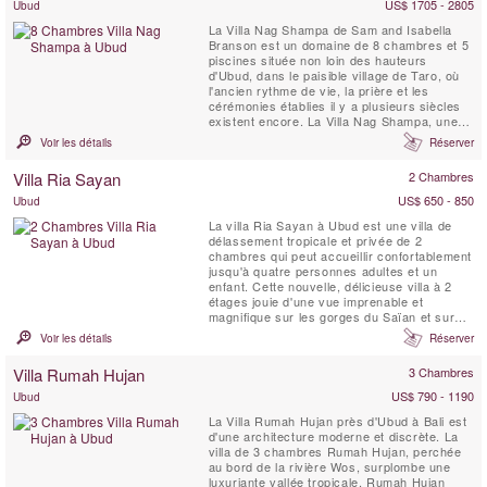
...
US$ 1705 - 2805
Ubud
La Villa Nag Shampa de Sam and Isabella
Branson est un domaine de 8 chambres et 5
piscines située non loin des hauteurs
d'Ubud, dans le paisible village de Taro, où
l'ancien rythme de vie, la prière et les
cérémonies établies il y a plusieurs siècles
existent encore. La Villa Nag Shampa, une
villa de retraite privée, offre une architecture
Voir les détails
Réserver
javanaise traditionnelle de style Joglo,
mélangée à des éléments contemporains, un
Villa Ria Sayan
2 Chambres
personnel dévoué à plein temps et un chef ...
US$ 650 - 850
Ubud
La villa Ria Sayan à Ubud est une villa de
délassement tropicale et privée de 2
chambres qui peut accueillir confortablement
jusqu'à quatre personnes adultes et un
enfant. Cette nouvelle, délicieuse villa à 2
étages jouie d'une vue imprenable et
magnifique sur les gorges du Saïan et sur
les volcans au-delà.
Voir les détails
Réserver
Villa Rumah Hujan
3 Chambres
US$ 790 - 1190
Ubud
La Villa Rumah Hujan près d'Ubud à Bali est
d'une architecture moderne et discrète. La
villa de 3 chambres Rumah Hujan, perchée
au bord de la rivière Wos, surplombe une
luxuriante vallée tropicale. Rumah Hujan