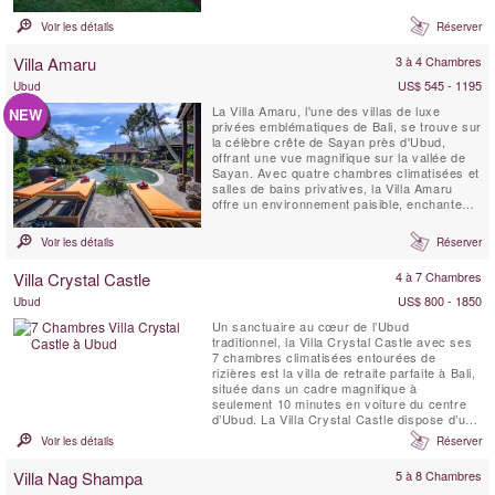
Entièrement climatisée, la Villa Paletu se
distingue par ses grandes baies vitrées et
Voir les détails
Réserver
ses sols en marbre, un lounge avec espace
de massage, ainsi qu’une piscine privée ...
Villa Amaru
3 à 4 Chambres
US$ 545 - 1195
Ubud
La Villa Amaru, l'une des villas de luxe
NEW
privées emblématiques de Bali, se trouve sur
la célèbre crête de Sayan près d'Ubud,
offrant une vue magnifique sur la vallée de
Sayan. Avec quatre chambres climatisées et
salles de bains privatives, la Villa Amaru
offre un environnement paisible, enchanteur
et authentique pour vos vacances. La villa
offre une vue panoramique à couper le
Voir les détails
Réserver
souffle sur la chaîne de volcans de Bali et
les rizières en terrasses. De plus, elle
Villa Crystal Castle
4 à 7 Chambres
dispose ...
US$ 800 - 1850
Ubud
Un sanctuaire au cœur de l’Ubud
traditionnel, la Villa Crystal Castle avec ses
7 chambres climatisées entourées de
rizières est la villa de retraite parfaite à Bali,
située dans un cadre magnifique à
seulement 10 minutes en voiture du centre
d’Ubud. La Villa Crystal Castle dispose d’une
grande piscine de 18 x 5 mètres de taille
Voir les détails
Réserver
comparable à celle d’un complexe hôtelier,
d’un grand Yoga Shala, d’un Pavillon de
Villa Nag Shampa
5 à 8 Chambres
Soins Spa, le tout niché dans un vaste jardin