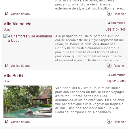
peuvent profiter d'une vie intérieure /
extérieure de style balinais traditionnel avec
tout le confort high-tech d'un hôtel cinq
Voir les détails
Réserver
étoiles.
Villa Alamanda
4 Chambres
US$ 515 - 948
Ubud
À la périphérie de Ubud, perchée sur une
colline recouverte de jungle surplombant un
ravin, se trouve la belle Villa Alamanda.
Cette villa de quatre chambres incarne la
paix et la tranquillité et est l'endroit idéal
pour ceux qui recherchent un séjour calme
et reposant à proximité du centre culturel
exotique de Bali. Soigneusement conçue
Voir les détails
Réserver
pour s'harmoniser avec l'environnement, la
villa allie architecture traditionnelle et
Villa Bodhi
4 Chambres
matériaux pour créer une oasis tropicale ...
US$ 525 - 680
Ubud
Villa Bodhi est à 7 km d'Ubud et est idéale
pour des vacances en famille et les voyages
d'affaires. Endroit parfait pour les
cérémonies et les célébrations. Piscine avec
vue panoramique sur la végétation tropicale
de Bali - une beautée inoubliable. La Villa
Bodhi est composée de 4 chambres.
Chacune est unique à sa manière. Chaque
chambre dispose d'air conditionné,
Voir les détails
Réserver
ventilateur, coffre-fort, d'un réfrigérateur et
d'Internet. Le personnel de la villa vous