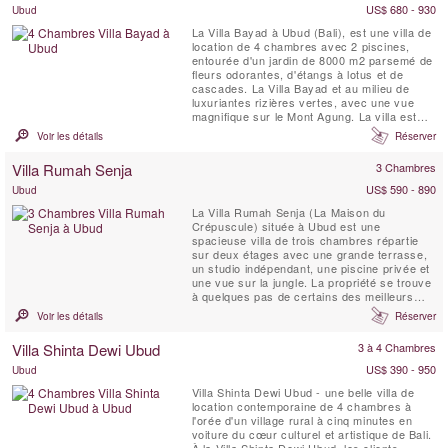
US$ 680 - 930
Ubud
La Villa Bayad à Ubud (Bali), est une villa de
location de 4 chambres avec 2 piscines,
entourée d'un jardin de 8000 m2 parsemé de
fleurs odorantes, d'étangs à lotus et de
cascades. La Villa Bayad et au milieu de
luxuriantes rizières vertes, avec une vue
magnifique sur le Mont Agung. La villa est
située à 15 minutes au nord du centre
Voir les détails
Réserver
d'Ubud.
Villa Rumah Senja
3 Chambres
US$ 590 - 890
Ubud
La Villa Rumah Senja (La Maison du
Crépuscule) située à Ubud est une
spacieuse villa de trois chambres répartie
sur deux étages avec une grande terrasse,
un studio indépendant, une piscine privée et
une vue sur la jungle. La propriété se trouve
à quelques pas de certains des meilleurs
restaurants d’Ubud et fait partie du domaine
Voir les détails
Réserver
Rumah Hujan. Cette charmante maison de
Bali a été soigneusement conçue pour offrir
Villa Shinta Dewi Ubud
3 à 4 Chambres
un sentiment d'abri et d'intimité face à
l'agitation ...
US$ 390 - 950
Ubud
Villa Shinta Dewi Ubud - une belle villa de
location contemporaine de 4 chambres à
l'orée d'un village rural à cinq minutes en
voiture du cœur culturel et artistique de Bali.
À la Villa Shinta Dewi Ubud, les clients