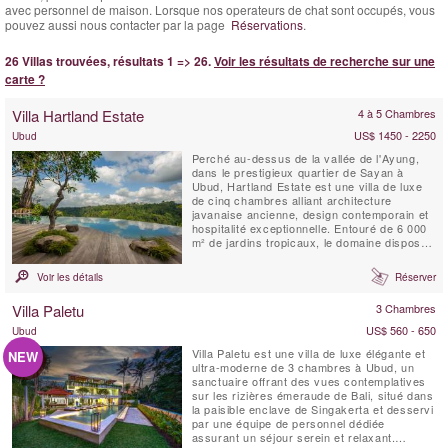
avec personnel de maison. Lorsque nos operateurs de chat sont occupés, vous
pouvez aussi nous contacter par la page
Réservations
.
26 Villas trouvées, résultats 1 => 26.
Voir les résultats de recherche sur une
carte ?
Villa Hartland Estate
4 à 5 Chambres
US$ 1450 - 2250
Ubud
Perché au-dessus de la vallée de l'Ayung,
dans le prestigieux quartier de Sayan à
Ubud, Hartland Estate est une villa de luxe
de cinq chambres alliant architecture
javanaise ancienne, design contemporain et
hospitalité exceptionnelle. Entouré de 6 000
m² de jardins tropicaux, le domaine dispose
d'une spectaculaire piscine à débordement
d'eau salée de 26 mètres alimentée par une
Voir les détails
Réserver
source naturelle, de vues panoramiques sur
la vallée, d'installations dédiées au ...
Villa Paletu
3 Chambres
US$ 560 - 650
Ubud
Villa Paletu est une villa de luxe élégante et
NEW
ultra-moderne de 3 chambres à Ubud, un
sanctuaire offrant des vues contemplatives
sur les rizières émeraude de Bali, situé dans
la paisible enclave de Singakerta et desservi
par une équipe de personnel dédiée
assurant un séjour serein et relaxant.