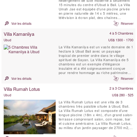
hébergement de luxe moderne à seulement
15 minutes du centre d'Ubud à Bali. La Villa
Umah Jae est équipée d'une piscine privée
en pierre naturelle de 14 x 5 mètres, une
télévision à écran plat, des chaînes
internationales par satellite, une terrasse
Voir les détails
Réserver
extérieure avec une vue imprenable, un
salon & coin repas et cuisine entièrement
Villa Kamaniiya
4 à 5 Chambres
équipée, WIFI. Une équipe de personnel
professionnelle est ...
US$ 1300 - 1700
Ubud
La Villa Kamaniiya est un vaste domaine de 1
hectare à Ubud Bali avec un paysage
tropical de premier ordre dans le village
spirituel de Sayan. La Villa Kamaniiya de 5
chambres est un exemple d'élégance
insulaire et a été soigneusement conçue
pour rendre hommage au riche patrimoine
artistique de l'Indonésie. Construite avec
Voir les détails
Réserver
une intimité absolue à l'esprit, la Villa
Kamaniiya est un endroit pour échapper aux
Villa Rumah Lotus
2 à 3 Chambres
complications du monde extérieur. Il y a
divers endroits ...
US$ 280 - 525
Ubud
La Villa Rumah Lotus est une villa de 3
chambres très paisible située à Ubud, Bali.
La Villa Rumah Lotus est composée d'une
longue piscine (18m x 4m), d'un grand salon-
terrasse comprenant salon, coin repas, bar
et cuisine américaine. La Villa Rumah Lotus,
au milieu d'un jardin paysager de 2700 m2,
est une propriété magique entourée de
rizières et de cocoteraies.