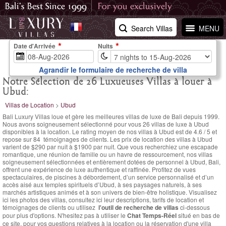
Search Villas
MENU
Date d'Arrivée
Nuits
Agrandir le formulaire de recherche de villa
Notre Sélection de 26 Luxueuses Villas à louer à
Ubud:
Villas de Location
>
Ubud
Bali Luxury Villas loue et gère les meilleures villas de luxe de Bali depuis 1999.
Nous avons soigneusement sélectionné pour vous 26 villas de luxe à Ubud
disponibles à la location. Le
rating moyen de nos villas à Ubud est de
4.6
/
5
et
repose sur
84
témoignages de clients.
Les prix de location des villas à Ubud
varient
de $290 par nuit
à $1900 par nuit. Que vous recherchiez une escapade
romantique, une réunion de famille ou un havre de ressourcement, nos villas
soigneusement sélectionnées et entièrement dotées de personnel à Ubud, Bali,
offrent une expérience de luxe authentique et raffinée. Profitez de vues
spectaculaires, de piscines à débordement, d’un service personnalisé et d’un
accès aisé aux temples spirituels d’Ubud, à ses paysages naturels, à ses
marchés artistiques animés et à son univers de bien-être holistique. Visualisez
ici les photos des villas, consultez ici leur descriptions, tarifs de location et
témoignages de clients ou utilisez
l'outil de recherche de villas
ci-dessous
pour plus d'options. N'hesitez pas à utiliser le
Chat Temps-Réel
situé en bas de
ce site, pour vos questions relatives à la location ou la réservation d'une villa