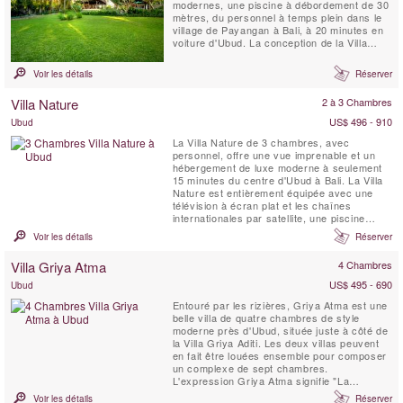
modernes, une piscine à débordement de 30
mètres, du personnel à temps plein dans le
village de Payangan à Bali, à 20 minutes en
voiture d'Ubud. La conception de la Villa
Atas Awan comprend deux magnifiques
maisons en bois centenaires reconstruites
Voir les détails
Réserver
dans un cadre rural paisible.
Villa Nature
2 à 3 Chambres
US$ 496 - 910
Ubud
La Villa Nature de 3 chambres, avec
personnel, offre une vue imprenable et un
hébergement de luxe moderne à seulement
15 minutes du centre d'Ubud à Bali. La Villa
Nature est entièrement équipée avec une
télévision à écran plat et les chaînes
internationales par satellite, une piscine
privée en pierre naturelle de 14 x 5 mètres,
Voir les détails
Réserver
une terrasse extérieure avec une vue
imprenable, un salon et salle à manger et
Villa Griya Atma
4 Chambres
une cuisine entièrement équipée, WIFI.
US$ 495 - 690
Ubud
Entouré par les rizières, Griya Atma est une
belle villa de quatre chambres de style
moderne près d'Ubud, située juste à côté de
la Villa Griya Aditi. Les deux villas peuvent
en fait être louées ensemble pour composer
un complexe de sept chambres.
L'expression Griya Atma signifie "La
demeure de l'âme" en sanskrit. La Villa Griya
Voir les détails
Réserver