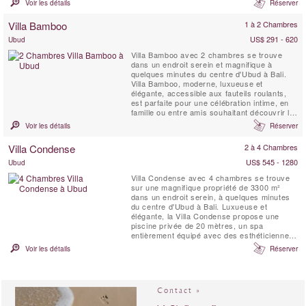
Voir les détails
Réserver
Villa Bamboo
1 à 2 Chambres
US$ 291 - 620
Ubud
Villa Bamboo avec 2 chambres se trouve
dans un endroit serein et magnifique à
quelques minutes du centre d'Ubud à Bali.
Villa Bamboo, moderne, luxueuse et
élégante, accessible aux fauteils roulants,
est parfaite pour une célébration intime, en
famille ou entre amis souhaitant découvrir le
vrai Bali. Villa Bamboo est entourée de
Voir les détails
Réserver
rizières en terrasses, de cocotiers et d'une
végétation tropicale luxuriante près du
Villa Condense
2 à 4 Chambres
pittoresque village traditionnel de Keliki.
US$ 545 - 1280
Ubud
Villa Condense avec 4 chambres se trouve
sur une magnifique propriété de 3300 m²
dans un endroit serein, à quelques minutes
du centre d'Ubud à Bali. Luxueuse et
élégante, la Villa Condense propose une
piscine privée de 20 mètres, un spa
entièrement équipé avec des esthéticiennes
qualifiées, un chef et un personnel à temps
Voir les détails
Réserver
plein. Cette villa privée de style moderne est
parfaite pour une famille ou un groupe d'amis
souhaitant découvrir le vrai Bali dans un luxe
...
Contact »