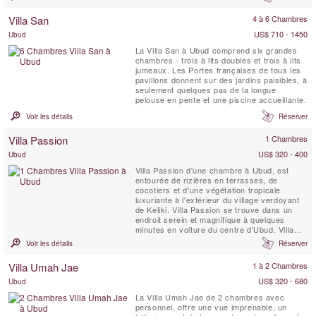
Atma est située dans le sympathique village
de Tengkulak Kelod, à seulement dix minutes
Villa San
4 à 6 Chambres
de la partie sud d'Ubud. Surplombant un
paysage de ...
US$ 710 - 1450
Ubud
La Villa San à Ubud comprend six grandes
chambres - trois à lits doubles et trois à lits
jumeaux. Les Portes françaises de tous les
pavillons donnent sur des jardins paisibles, à
seulement quelques pas de la longue
pelouse en pente et une piscine accueillante.
Voir les détails
Réserver
Villa Passion
1 Chambres
US$ 320 - 400
Ubud
Villa Passion d'une chambre à Ubud, est
entourée de rizières en terrasses, de
cocotiers et d'une végétation tropicale
luxuriante à l'extérieur du village verdoyant
de Keliki. Villa Passion se trouve dans un
endroit serein et magnifique à quelques
minutes en voiture du centre d'Ubud. Villa
Passion est une villa romantique, luxueuse
Voir les détails
Réserver
et élégante idéale pour une lune de miel de
rêve ou peut-être une petite famille en quête
Villa Umah Jae
1 à 2 Chambres
de perfection.
US$ 320 - 680
Ubud
La Villa Umah Jae de 2 chambres avec
personnel, offre une vue imprenable, un