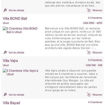
mélange des matériaux d'origine locale, tels
que des pierres volcaniques et du bois
récupéré pour s'asseoir harmonieusement
Voir les détails
Réserver
dans l'environnement qui l'entoure. Plat et
intégré au terrain, Rumah Hujan est une
Villa BOND Bali
5 Chambres
luxueuse villa privée de 3 chambres qui
bénéficie ...
US$ 2950 - 4250
Ubud
Bienvenue à la Villa BOND Bali, un domaine
privé unique en son genre, niché sur 21 000
mètres carrés de terrain exclusif, entouré de
vues ininterrompues sur les rizières
paisibles et la jungle luxuriante de Bali. Bien
plus qu’une villa, BOND Bali est une icône
architecturale signée Alexis Dornier —
conçue pour éveiller les sens et vous
Voir les détails
Réserver
ramener à la sérénité. L’expérience se
déploie à travers 5 chambres soigneusement
Villa Vajra
3 Chambres
conçues, un jardin de 5 000 m², des ...
US$ 548 - 548
Ubud
Villa Vajra située à Ubud est une paisible
retraite de 3 chambres à coucher. Vajra a
été conçue par l'architecte de renommée
internationale Guy Morgan. La villa est
entourée de jardins paysagers qui
s'intègrent naturellement dans les pentes
d'une gorge de la rivière.
Voir les détails
Réserver
Villa Bayad
4 Chambres