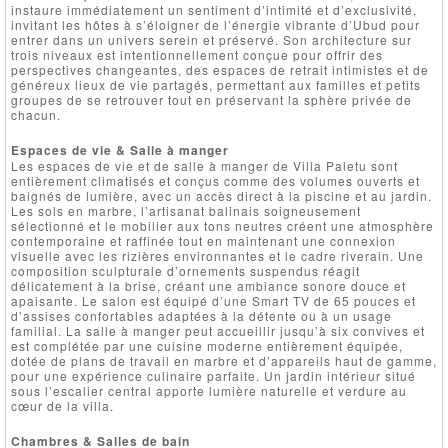
instaure immédiatement un sentiment d’intimité et d’exclusivité,
invitant les hôtes à s’éloigner de l’énergie vibrante d’Ubud pour
entrer dans un univers serein et préservé. Son architecture sur
trois niveaux est intentionnellement conçue pour offrir des
perspectives changeantes, des espaces de retrait intimistes et de
généreux lieux de vie partagés, permettant aux familles et petits
groupes de se retrouver tout en préservant la sphère privée de
chacun.
Espaces de vie & Salle à manger
Les espaces de vie et de salle à manger de Villa Paletu sont
entièrement climatisés et conçus comme des volumes ouverts et
baignés de lumière, avec un accès direct à la piscine et au jardin.
Les sols en marbre, l’artisanat balinais soigneusement
sélectionné et le mobilier aux tons neutres créent une atmosphère
contemporaine et raffinée tout en maintenant une connexion
visuelle avec les rizières environnantes et le cadre riverain. Une
composition sculpturale d’ornements suspendus réagit
délicatement à la brise, créant une ambiance sonore douce et
apaisante. Le salon est équipé d’une Smart TV de 65 pouces et
d’assises confortables adaptées à la détente ou à un usage
familial. La salle à manger peut accueillir jusqu’à six convives et
est complétée par une cuisine moderne entièrement équipée,
dotée de plans de travail en marbre et d’appareils haut de gamme,
pour une expérience culinaire parfaite. Un jardin intérieur situé
sous l’escalier central apporte lumière naturelle et verdure au
cœur de la villa.
Chambres & Salles de bain