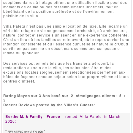
supplémentaires à l’étage offrent une utilisation flexible pour des
moments de calme ou des rassemblements informels, tout en
bénéficiant de la position surélevée et de l’environnement
paisible de la villa.
Villa Paletu n'est pas une simple location de luxe. Elle incarne un
véritable refuge de vie soigneusement orchestré, où architecture,
nature, confort et service s’unissent en une expérience cohérente.
C’est un lieu où les familles se retrouvent, où le repos devient une
intention consciente et où l’essence culturelle et naturelle d’Ubud
se vit non pas comme un décor, mais comme une composante
intime du quotidien.
Des services optionnels tels que les transferts aéroport, la
restauration au sein de la villa, les soins bien-être et des
excursions locales soigneusement sélectionnées permettent aux
hôtes de façonner chaque séjour selon leur propre rythme et leurs
centres d’intérêt.
Rating Moyen sur 3 Ans basé sur
2
témoignages clients:
5
/
5
Recent Reviews posted by the Villas's Guests:
Berthe M. & Family - France -
rented
Villa Paletu
in March
2026:
"
"
RELAXING and STYLISH