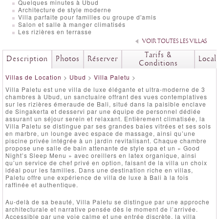
Quelques minutes à Ubud
Architecture de style moderne
Villa parfaite pour familles ou groupe d'amis
Salon et salle à manger climatisés
Les rizières en terrasse
VOIR TOUTES LES VILLAS
Tarifs &
Description
Photos
Réserver
Local
Conditions
Villas de Location
>
Ubud
>
Villa Paletu
>
Villa Paletu est une villa de luxe élégante et ultra-moderne de 3
chambres à Ubud, un sanctuaire offrant des vues contemplatives
sur les rizières émeraude de Bali, situé dans la paisible enclave
de Singakerta et desservi par une équipe de personnel dédiée
assurant un séjour serein et relaxant. Entièrement climatisée, la
Villa Paletu se distingue par ses grandes baies vitrées et ses sols
en marbre, un lounge avec espace de massage, ainsi qu’une
piscine privée intégrée à un jardin revitalisant. Chaque chambre
propose une salle de bain attenante de style spa et un « Good
Night’s Sleep Menu » avec oreillers en latex organique, ainsi
qu’un service de chef privé en option, faisant de la villa un choix
idéal pour les familles. Dans une destination riche en villas,
Paletu offre une expérience de villa de luxe à Bali à la fois
raffinée et authentique.
Au-delà de sa beauté, Villa Paletu se distingue par une approche
architecturale et narrative pensée dès le moment de l’arrivée.
Accessible par une voie calme et une entrée discrète, la villa