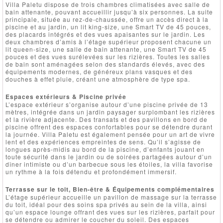
Villa Paletu dispose de trois chambres climatisées avec salle de
bain attenante, pouvant accueillir jusqu’à six personnes. La suite
principale, située au rez-de-chaussée, offre un accès direct à la
piscine et au jardin, un lit king-size, une Smart TV de 45 pouces,
des placards intégrés et des vues apaisantes sur le jardin. Les
deux chambres d’amis à l’étage supérieur proposent chacune un
lit queen-size, une salle de bain attenante, une Smart TV de 45
pouces et des vues surélevées sur les rizières. Toutes les salles
de bain sont aménagées selon des standards élevés, avec des
équipements modernes, de généreux plans vasques et des
douches à effet pluie, créant une atmosphère de type spa.
Espaces extérieurs & Piscine privée
L’espace extérieur s’organise autour d’une piscine privée de 13
mètres, intégrée dans un jardin paysager surplombant les rizières
et la rivière adjacente. Des transats et des pavillons en bord de
piscine offrent des espaces confortables pour se détendre durant
la journée. Villa Paletu est également pensée pour un art de vivre
lent et des expériences empreintes de sens. Qu’il s’agisse de
longues après-midis au bord de la piscine, d’enfants jouant en
toute sécurité dans le jardin ou de soirées partagées autour d’un
dîner intimiste ou d’un barbecue sous les étoiles, la villa favorise
un rythme à la fois détendu et profondément immersif.
Terrasse sur le toit, Bien-être & Équipements complémentaires
L’étage supérieur accueille un pavillon de massage sur la terrasse
du toit, idéal pour des soins spa privés au sein de la villa, ainsi
qu’un espace lounge offrant des vues sur les rizières, parfait pour
se détendre ou admirer le coucher du soleil. Des espaces