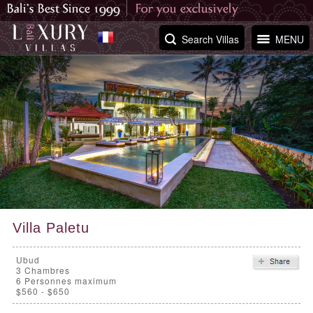
Search Villas
MENU
Villa Paletu
Ubud
3
Chambres
6 Personnes maximum
$560 - $650