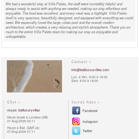
We had a wonderful stay at Villa Paletu, the staff were incredibly helpful and
always ready to assist with anything we needed, making our stay effortless and
enjoyable. The food was excellent, and every meal was a highlight. Villa Paletu
itself is very spacious, beautifully designed, and equipped with everything we could
need. We especially loved the large, clean pool and the overall modern
architecture, which creates a very relaxing and stylish atmosphere. Thank you so
much to the entire Villa Paletu team for making our stay so enjoyable and
unforgettable.
Karina B. Villa Manager - Indonesia -
reviewed
Villa Paletu
in
March 2026:
Contact »
"
"
CONTEMPORARY UBUD LUXURY WITH A VIEW
Brand new Villa Paletu near Ubud center is an exquisite addition to the Bali luxury
info@baliluxuryvillas.com
villa rental market. A labour of love by its European owner, who spared no expense
Lun. à Ven. 9:00 à 18:00
or thought to create a top notch contemporary Villa within a relaxing rural charming
Sam. 9:00 à 18:00
setting. The high quality of the interiors is defined with the European linens and
tasteful polished furnishing. The master bedroom with ensuite bathroom and walk in
closet is discreetly separated from the additional 2 guest rooms. As a guest you
have the options to enjoy air-conditioning living and dining or lounge on the lovely
breezy roof top terrace overlooking the rice fields. The lovely Villa staff is very
Chat »
Suivez Nous »
caring and attentive without compromising guest privacy. From Villa Paletu guests
skype:
baliluxuryvillas
can explore in a few minutes the center of Ubud and its many surrounding art
Facebook
galleries and shops and excursions.
Heure locale à Londres (GB)
07-Aug-2026 00:11
Instagram
Heure à Bali (GMT+8)
Twitter
07-Aug-2026 07:11