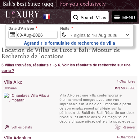
Search Villas
MENU
Date d'Arrivée
Nuits
Agrandir le formulaire de recherche de villa
Location de Villas de Luxe à Bali: Moteur de
Recherche de locations.
6 Villas trouvées, résultats 1 => 6.
Voir les résultats de recherche sur une
carte ?
Villa Aiko
4 Chambres
US$ 580 - 990
Jimbaran
Villa Aiko est une villa contemporaine
étonnamment conçue avec une vue
imprenable sur la baie de Jimbaran à partir
de son emplacement privilégié sur la
péninsule de Bukit de Bali. Répartie sur deux
niveaux, et offrant des vues magnifiques
depuis chaque pièce, cette villa spacieuse et
lumineuse encadre deux côtés d’une piscine
Voir les détails
Réserver
à débordement de 15 mètres bordée d’un
jardin tropical. L'Est rencontre l'Ouest
Villa Adenium
4 Chambres
comme des éléments traditionnels balinais