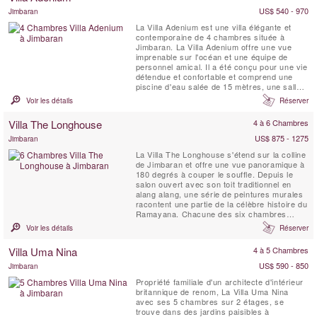
fusionnent ...
US$ 540 - 970
Jimbaran
La Villa Adenium est une villa élégante et
contemporaine de 4 chambres située à
Jimbaran. La Villa Adenium offre une vue
imprenable sur l'océan et une équipe de
personnel amical. Il a été conçu pour une vie
détendue et confortable et comprend une
piscine d'eau salée de 15 mètres, une salle
de jeux avec table de ping-pong et billard, un
Voir les détails
Réserver
gymnase et une salle de massage. La Villa
Adenium est le lieu de vacances idéal pour
Villa The Longhouse
4 à 6 Chambres
les familles énergiques et les groupes
d'amis.
US$ 875 - 1275
Jimbaran
La Villa The Longhouse s'étend sur la colline
de Jimbaran et offre une vue panoramique à
180 degrés à couper le souffle. Depuis le
salon ouvert avec son toit traditionnel en
alang alang, une série de peintures murales
racontent une partie de la célèbre histoire du
Ramayana. Chacune des six chambres
spacieuses est décorée sur le thème d'une
Voir les détails
Réserver
île indonésienne différente et contient des
œuvres d'art, de l'artisanat et des motifs de
Villa Uma Nina
4 à 5 Chambres
cette île soigneusement collectés par...
US$ 590 - 850
Jimbaran
Propriété familiale d'un architecte d'intérieur
britannique de renom, La Villa Uma Nina
avec ses 5 chambres sur 2 étages, se
trouve dans des jardins paisibles à