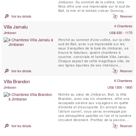
Jimbaran. Du sommet de la colline, Uma
Nina offre une vue imprenable sur le sud de
Bali, la mer et le lointain volcan Gunung
Agung. Les matériaux naturels et le design
Voir les détails
Réserver
contemporain épuré s'harmonisent avec le
mobilier balinais pour créer des intérieurs
Villa Jamalu
4 Chambres
calmes, lumineux et spacieux. À l'extérieur,
vous êtes ...
US$ 630 - 1170
Jimbaran
Perché au sommet d'une colline, sur la côte
sud de Bali, avec vue imprenable sur les
eaux tranquilles de la baie de Jimbaran, se
trouve le fabuleux, quatre chambres à
coucher, conviviale et familiale Villa Jamalu.
Chaque aspect de cette magnifique villa, de
ses lignes épurées de ses intérieurs
élégants, vous promet le summum du luxe et
Voir les détails
Réserver
du divertissement. Trois étages
d'hébergement exceptionnelle offrent des
Villa Brandon
6 Chambres
possibilités infinies pour le plaisir et la
détente: ...
US$ 1300 - 1800
Jimbaran
Nichée au cœur de Jimbaran, Bali, la Villa
Brandon, avec ses six chambres, offre une
escapade sereine aux voyageurs en quête
d’intimité et d’exclusivité. En entrant dans
l’atrium ouvert, vous serez enveloppé par
une atmosphère paisible où l’air et la lumière
circulent librement. Profitez de la piscine,
entraînez-vous dans la salle de sport ou
Voir les détails
Réserver
savourez un verre sur la terrasse sur le toit.
Pour une détente supplémentaire, le sauna