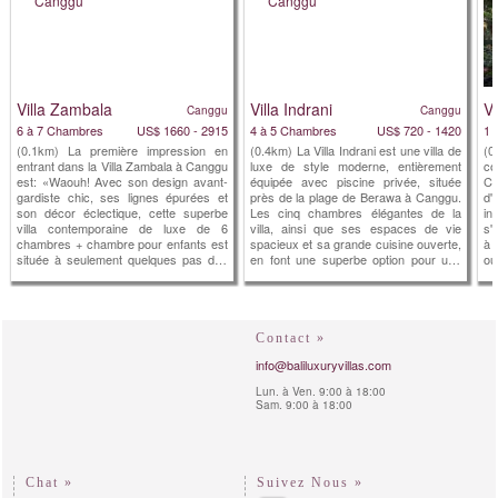
Villa Zambala
Villa Indrani
Vi
Canggu
Canggu
6 à 7 Chambres
US$ 1660 - 2915
4 à 5 Chambres
US$ 720 - 1420
1 
(0.1km) La première impression en
(0.4km) La Villa Indrani est une villa de
(0
entrant dans la Villa Zambala à Canggu
luxe de style moderne, entièrement
co
est: «Waouh! Avec son design avant-
équipée avec piscine privée, située
Ca
gardiste chic, ses lignes épurées et
près de la plage de Berawa à Canggu.
d'
son décor éclectique, cette superbe
Les cinq chambres élégantes de la
in
villa contemporaine de luxe de 6
villa, ainsi que ses espaces de vie
s'
chambres + chambre pour enfants est
spacieux et sa grande cuisine ouverte,
à 
située à seulement quelques pas des
en font une superbe option pour une
ou
plages de sable de Berawa Beach à
famille multigénérationnelle ou un grand
qu
Canggu. La Villa Zambala constitue un
groupe. La belle piscine de la cour et la
pi
nouvel ajout locatif dynamique à ce Bali
terrasse ensoleillée sont idéales pour
ai
village en bord de mer. Parfait pour les
se prélasser ou savourer un cocktail
ba
familles ou les groupes d'amis qui...
préparé par ...
dr
Contact »
info@baliluxuryvillas.com
Lun. à Ven. 9:00 à 18:00
Sam. 9:00 à 18:00
Chat »
Suivez Nous »