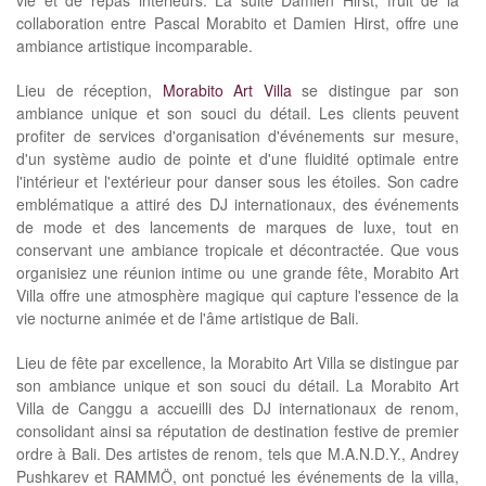
vie et de repas intérieurs. La suite Damien Hirst, fruit de la
collaboration entre Pascal Morabito et Damien Hirst, offre une
ambiance artistique incomparable.
Lieu de réception,
Morabito Art Villa
se distingue par son
ambiance unique et son souci du détail. Les clients peuvent
profiter de services d'organisation d'événements sur mesure,
d'un système audio de pointe et d'une fluidité optimale entre
l'intérieur et l'extérieur pour danser sous les étoiles. Son cadre
emblématique a attiré des DJ internationaux, des événements
de mode et des lancements de marques de luxe, tout en
conservant une ambiance tropicale et décontractée. Que vous
organisiez une réunion intime ou une grande fête, Morabito Art
Villa offre une atmosphère magique qui capture l'essence de la
vie nocturne animée et de l'âme artistique de Bali.
Lieu de fête par excellence, la Morabito Art Villa se distingue par
son ambiance unique et son souci du détail. La Morabito Art
Villa de Canggu a accueilli des DJ internationaux de renom,
consolidant ainsi sa réputation de destination festive de premier
ordre à Bali. Des artistes de renom, tels que M.A.N.D.Y., Andrey
Pushkarev et RAMMÖ, ont ponctué les événements de la villa,