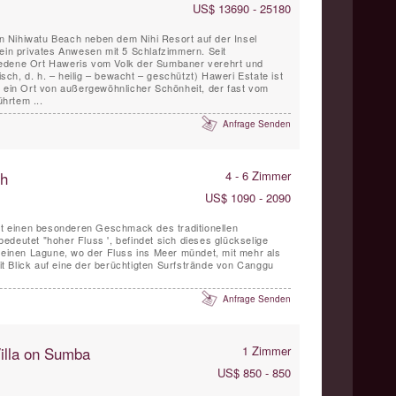
US$ 13690 - 25180
 Nihiwatu Beach neben dem Nihi Resort auf der Insel
 ein privates Anwesen mit 5 Schlafzimmern. Seit
edene Ort Haweris vom Volk der Sumbaner verehrt und
ch, d. h. – heilig – bewacht – geschützt) Haweri Estate ist
, ein Ort von außergewöhnlicher Schönheit, der fast vom
hrtem ...
Anfrage Senden
ch
4 - 6 Zimmer
US$ 1090 - 2090
tet einen besonderen Geschmack des traditionellen
edeutet "hoher Fluss ', befindet sich dieses glückselige
kleinen Lagune, wo der Fluss ins Meer mündet, mit mehr als
 Blick auf eine der berüchtigten Surfstrände von Canggu
Anfrage Senden
Villa on Sumba
1 Zimmer
US$ 850 - 850