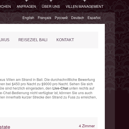
SUCHEN
ANFRAGEN
ÜBER UNS
VILLEN MANAGEMENT
English
Français
Русский
Deutsch
Español
XUS
REISEZIEL BALI
KONTAKT
xus Villen am Strand in Bali. Die
durchschnittliche Bewertung
nen bei $450 pro Nacht
zu $9000 pro Nacht. Sehen Sie sich
Sie sind herzlich eingeladen, den
Live-Chat
unten rechts auf
ve-Chat-Bedienung nicht verfügbar ist, können Sie uns auch
len innerhalb kurzer Strecke den Strand zu Fuss zu erreichen,
state
4 Zimmer