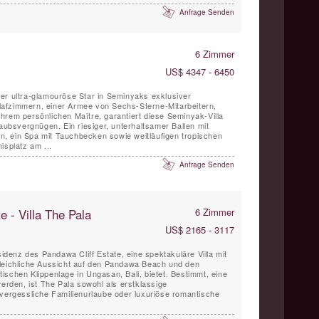
Anfrage Senden
6 Zimmer
US$ 4347 - 6450
er ultra-glamouröse Star in Seminyaks exklusiver
afzimmern, einer Armee von Sechs-Sterne-Mitarbeitern,
hrem persönlichen Maître, garantiert diese Seminyak-Villa
laubsvergnügen. Ein riesiger, unterhaltsamer Ballen mit
, ein Spa mit Tauchbecken sowie weitläufigen tropischen
isplatz am ...
Anfrage Senden
e - Villa The Pala
6 Zimmer
US$ 2165 - 3117
sidenz des Pandawa Cliff Estate, eine spektakuläre Villa mit
gleichliche Aussicht auf den Pandawa Beach und den
ischen Klippenlage in Ungasan, Bali, bietet. Bestimmt, eine
werden, ist The Pala sowohl als erstklassige
nvergessliche Familienurlaube oder luxuriöse romantische