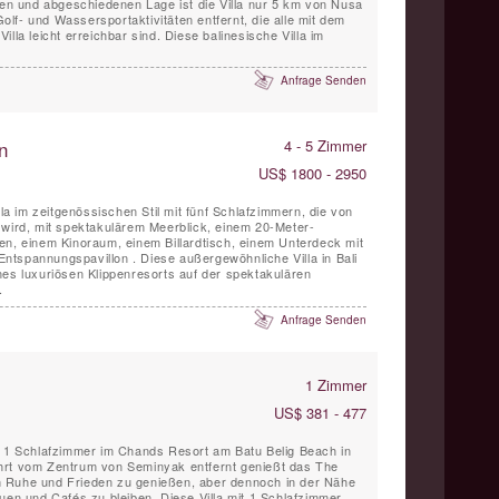
önen und abgeschiedenen Lage ist die Villa nur 5 km von Nusa
lf- und Wassersportaktivitäten entfernt, die alle mit dem
lla leicht erreichbar sind. Diese balinesische Villa im
Anfrage Senden
n
4 - 5 Zimmer
US$ 1800 - 2950
lla im zeitgenössischen Stil mit fünf Schlafzimmern, die von
 wird, mit spektakulärem Meerblick, einem 20-Meter-
en, einem Kinoraum, einem Billardtisch, einem Unterdeck mit
tspannungspavillon . Diese außergewöhnliche Villa in Bali
nes luxuriösen Klippenresorts auf der spektakulären
.
Anfrage Senden
1 Zimmer
US$ 381 - 477
t 1 Schlafzimmer im Chands Resort am Batu Belig Beach in
hrt vom Zentrum von Seminyak entfernt genießt das The
 Ruhe und Frieden zu genießen, aber dennoch in der Nähe
uen und Cafés zu bleiben. Diese Villa mit 1 Schlafzimmer