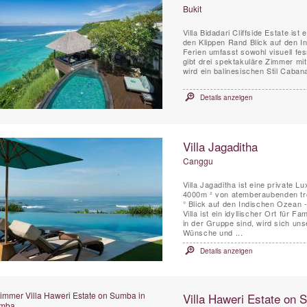
Bukit
Villa Bidadari Cliffside Estate is
den Klippen Rand Blick auf den In
Ferien umfasst sowohl visuell fe
gibt drei spektakuläre Zimmer mi
wird ein balinesischen Stil Cabana
Details anzeigen
Villa Jagaditha
Canggu
Villa Jagaditha ist eine private 
4000m ² von atemberaubenden tr
° Blick auf den Indischen Ozean -
Villa ist ein idyllischer Ort für F
in der Gruppe sind, wird sich un
Wünsche und ...
Details anzeigen
Villa Haweri Estate on