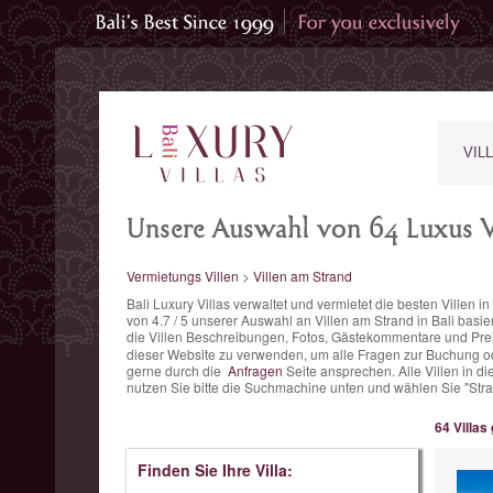
VIL
Unsere Auswahl von 64 Luxus Vi
Vermietungs Villen
>
Villen am Strand
Bali Luxury Villas verwaltet und vermietet die besten Villen 
von
4.7
/
5
unserer Auswahl an Villen am Strand in Bali basie
die Villen Beschreibungen, Fotos, Gästekommentare und Prei
dieser Website zu verwenden, um alle Fragen zur Buchung ode
gerne durch die
Anfragen
Seite ansprechen. Alle Villen in d
nutzen Sie bitte die Suchmachine unten und wählen Sie "Str
64 Villas
Finden Sie Ihre Villa: