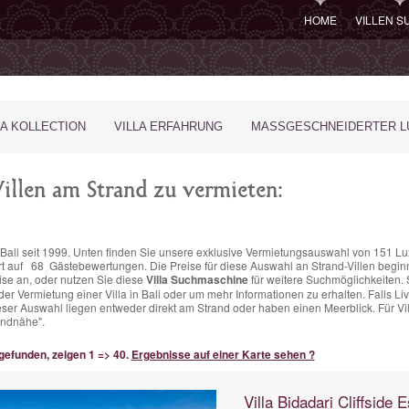
HOME
VILLEN 
LA KOLLECTION
VILLA ERFAHRUNG
MASSGESCHNEIDERTER LU
llen am Strand zu vermieten:
in Bali seit 1999. Unten finden Sie unsere exklusive Vermietungsauswahl von 151 Lu
rt auf
68
Gästebewertungen.
Die Preise für diese Auswahl an Strand-Villen
begin
se an, oder nutzen Sie diese
Villa Suchmaschine
für weitere Suchmöglichkeiten. 
r Vermietung einer Villa in Bali oder um mehr Informationen zu erhalten. Falls Li
ieser Auswahl liegen entweder direkt am Strand oder haben einen Meerblick. Für Vil
andnähe".
 gefunden, zeigen 1 => 40.
Ergebnisse auf einer Karte sehen ?
Villa Bidadari Cliffside E