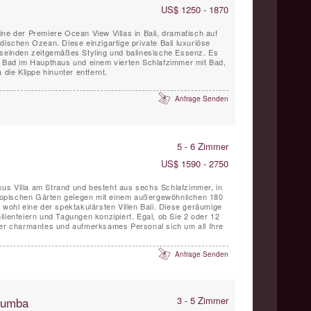
US$ 1250 - 1870
t eine der Premiere Ocean View Villas in Bali, dramatisch auf
dischen Ozean. Diese einzigartige private Bali luxuriöse
sselnden zeitgemäßes Styling und balinesische Essenz. Es
t Bad im Haupthaus und einem vierten Schlafzimmer mit Bad,
 die Klippe hinunter entfernt.
Anfrage Senden
5 - 6 Zimmer
US$ 1590 - 2750
Luxus Villa am Strand und besteht aus sechs Schlafzimmer, in
opischen Gärten gelegen mit einem außergewöhnlichen 180
 wohl eine der spektakulärsten Villen Bali. Diese geräumige
amilienfeiern und Tagungen konzipiert. Egal, ob Sie 2 oder 12
ser charmantes und aufmerksames Personal sich um all Ihre
Anfrage Senden
 Sumba
3 - 5 Zimmer