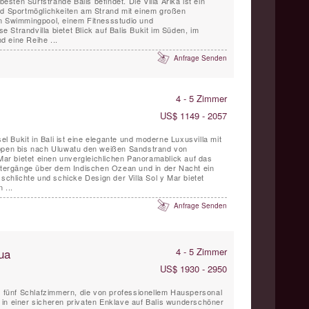
rände Balis befindet. Die Villa Arika ist ein
nd Sportmöglichkeiten am Strand mit einem großen
en Swimmingpool, einem Fitnessstudio und
se Strandvilla bietet Blick auf Balis Bukit im Süden, im
 eine Reihe ...
Anfrage Senden
4 - 5 Zimmer
US$ 1149 - 2057
sel Bukit in Bali ist eine elegante und moderne Luxusvilla mit
ippen bis nach Uluwatu den weißen Sandstrand von
 Mar bietet einen unvergleichlichen Panoramablick auf das
ergänge über dem Indischen Ozean und in der Nacht ein
 ...
Anfrage Senden
ua
4 - 5 Zimmer
US$ 1930 - 2950
it fünf Schlafzimmern, die von professionellem Hauspersonal
pe in einer sicheren privaten Enklave auf Balis wunderschöner