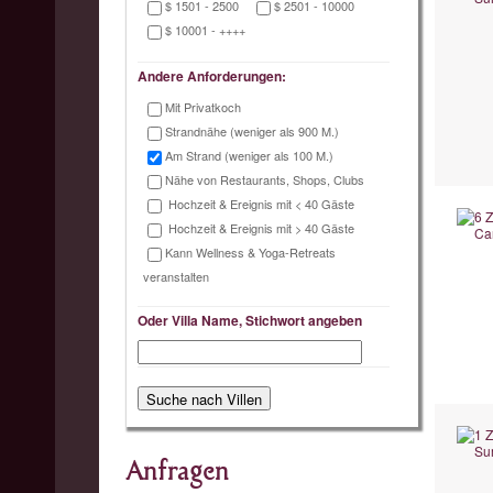
$ 1501 - 2500
$ 2501 - 10000
$ 10001 - ++++
Andere Anforderungen:
Mit Privatkoch
Strandnähe (weniger als 900 M.)
Am Strand (weniger als 100 M.)
Nähe von Restaurants, Shops, Clubs
Hochzeit & Ereignis mit < 40 Gäste
Hochzeit & Ereignis mit > 40 Gäste
Kann Wellness & Yoga-Retreats
veranstalten
Oder Villa Name, Stichwort angeben
Anfragen