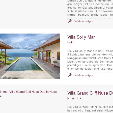
Dünen von Canggu an einem der besten Surfst
großartiger Ort für Hochzeiten u
tropischen Garten, einem privat
Vollzeitmitarbeitern. Diese luxuriö
Norden Palmen, Reisterrassen und
Details anzeigen
Villa Sol y Mar
Bukit
Die Villa Sol y Mar auf der Halbin
5 Schlafzimmern, die von den Kl
Nunggalan überblickt. Villa Sol y
Meer, atemberaubende Sonnenunt
prächtiges Himmelsgewölbe. Das schlichte und schicke Design der Villa Sol y Mar bietet
einen komfortablen und luxuriösen
Details anzeigen
Villa Grand Cliff Nusa D
Nusa Dua
Die Villa Grand Cliff Nusa Dua m
betreut wird, liegt auf einer Klip