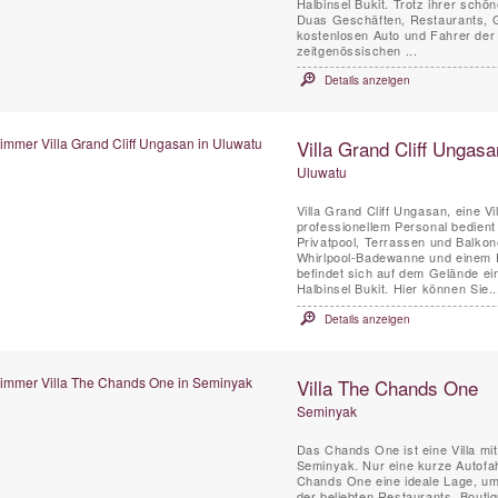
Halbinsel Bukit. Trotz ihrer sch
Duas Geschäften, Restaurants, Go
kostenlosen Auto und Fahrer der Vi
zeitgenössischen ...
Details anzeigen
Villa Grand Cliff Ungasa
Uluwatu
Villa Grand Cliff Ungasan, eine Vi
professionellem Personal bedient
Privatpool, Terrassen und Balkon
Whirlpool-Badewanne und einem En
befindet sich auf dem Gelände ei
Halbinsel Bukit. Hier können Sie..
Details anzeigen
Villa The Chands One
Seminyak
Das Chands One ist eine Villa mi
Seminyak. Nur eine kurze Autofa
Chands One eine ideale Lage, um
der beliebten Restaurants, Boutiq