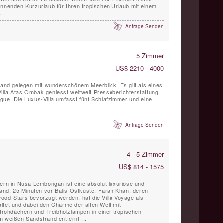
annenden Kurzurlaub für Ihren tropischen Urlaub mit einem
..
Anfrage Senden
5 Zimmer
US$ 2210 - 4000
trand gelegen mit wunderschönem Meerblick. Es gilt als eines
. Villa Atas Ombak geniesst weltweit Presseberichterstattung
gue. Die Luxus-Villa umfasst fünf Schlafzimmer und eine
Anfrage Senden
4 - 5 Zimmer
US$ 814 - 1575
mern in Nusa Lembongan ist eine absolut luxuriöse und
trand, 25 Minuten vor Balis Ostküste. Farah Khan, deren
ood-Stars bevorzugt werden, hat die Villa Voyage als
ltet und dabei den Charme der alten Welt mit
ohdächern und Treibholzlampen in einer tropischen
m weißen Sandstrand entfernt ...