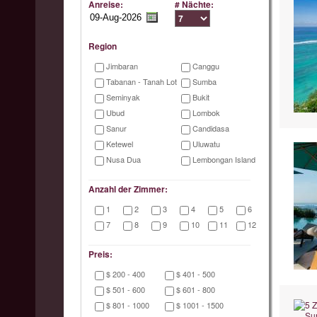
Anreise:
# Nächte:
Region
Jimbaran
Canggu
Tabanan - Tanah Lot
Sumba
Seminyak
Bukit
Ubud
Lombok
Sanur
Candidasa
Ketewel
Uluwatu
Nusa Dua
Lembongan Island
Anzahl der Zimmer:
1
2
3
4
5
6
7
8
9
10
11
12
Preis:
$ 200 - 400
$ 401 - 500
$ 501 - 600
$ 601 - 800
$ 801 - 1000
$ 1001 - 1500