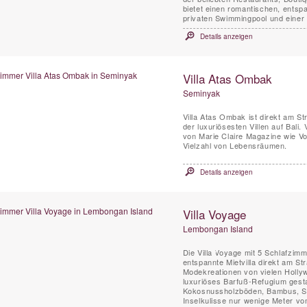
bietet einen romantischen, entsp
privaten Swimmingpool und einer .
Details anzeigen
Villa Atas Ombak
Seminyak
Villa Atas Ombak ist direkt am S
der luxuriösesten Villen auf Bali
von Marie Claire Magazine wie Vo
Vielzahl von Lebensräumen.
Details anzeigen
Villa Voyage
Lembongan Island
Die Villa Voyage mit 5 Schlafzim
entspannte Mietvilla direkt am S
Modekreationen von vielen Hollyw
luxuriöses Barfuß-Refugium gesta
Kokosnussholzböden, Bambus, Str
Inselkulisse nur wenige Meter vo