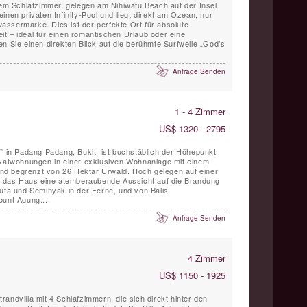
inem Schlafzimmer, gelegen am Nihiwatu Beach auf der Insel
inen privaten Infinity-Pool und liegt direkt am Ozean, nur
ssermarke. Dies ist der perfekte Ort für absolute
t – ideal für einen romantischen Urlaub oder eine
n Sie einen direkten Blick auf die berühmte Surfwelle „God’s
Anfrage Senden
1 - 4 Zimmer
US$ 1320 - 2795
i” in Padang Padang, Bukit, ist buchstäblich der Höhepunkt
ivatwohnungen in einer exklusiven Wohnanlage mit einem
d begrenzt von 26 Hektar Urwald. Hoch gelegen auf einer
et das Haus eine atemberaubende Aussicht auf die Brandung
Kuta und Seminyak in der Ferne, und von Balis
ount Agung....
Anfrage Senden
4 Zimmer
US$ 1150 - 1925
Strandvilla mit 4 Schlafzimmern, die sich direkt hinter den