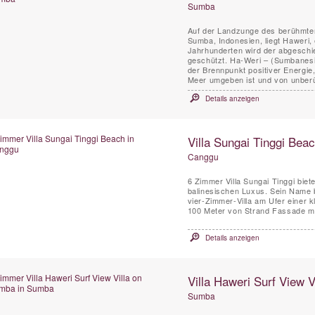
Sumba
Auf der Landzunge des berühmten
Sumba, Indonesien, liegt Haweri,
Jahrhunderten wird der abgeschi
geschützt. Ha-Weri – (Sumbanesis
der Brennpunkt positiver Energie
Meer umgeben ist und von unberü
Details anzeigen
Villa Sungai Tinggi Bea
Canggu
6 Zimmer Villa Sungai Tinggi bie
balinesischen Luxus. Sein Name b
vier-Zimmer-Villa am Ufer einer 
100 Meter von Strand Fassade mit
Details anzeigen
Villa Haweri Surf View 
Sumba