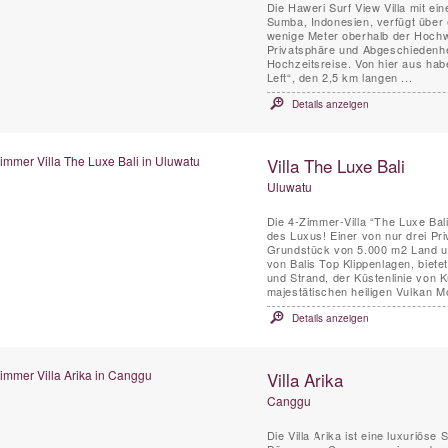
Die Haweri Surf View Villa mit e
Sumba, Indonesien, verfügt über e
wenige Meter oberhalb der Hochwa
Privatsphäre und Abgeschiedenhei
Hochzeitsreise. Von hier aus habe
Left“, den 2,5 km langen ...
Details anzeigen
Villa The Luxe Bali
Uluwatu
Die 4-Zimmer-Villa “The Luxe Bal
des Luxus! Einer von nur drei Pr
Grundstück von 5.000 m2 Land un
von Balis Top Klippenlagen, biet
und Strand, der Küstenlinie von 
majestätischen heiligen Vulkan M
Details anzeigen
Villa Arika
Canggu
Die Villa Arika ist eine luxuriöse 