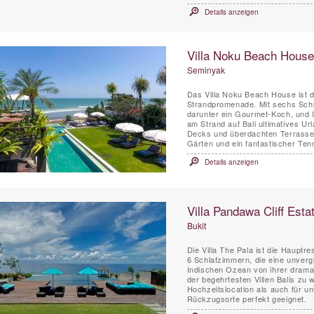
Details anzeigen
Villa Noku Beach House
Seminyak
Das Villa Noku Beach House ist d
Strandpromenade. Mit sechs Schl
darunter ein Gourmet-Koch, und I
am Strand auf Bali ultimatives Ur
Decks und überdachten Terrassen
Gärten und ein fantastischer Tenn
Details anzeigen
Villa Pandawa Cliff Estat
Bukit
Die Villa The Pala ist die Hauptre
6 Schlafzimmern, die eine unver
Indischen Ozean von ihrer dramat
der begehrtesten Villen Balis zu 
Hochzeitslocation als auch für u
Rückzugsorte perfekt geeignet.