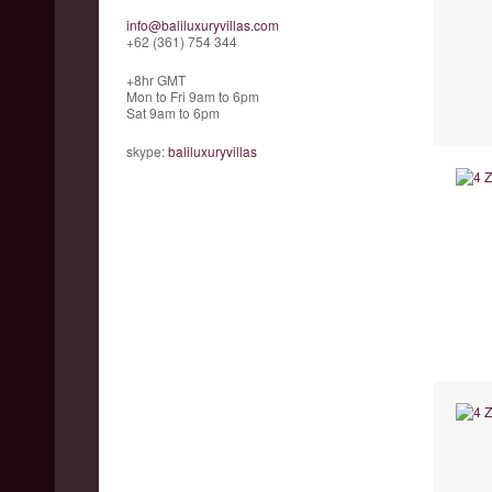
info@baliluxuryvillas.com
+62 (361) 754 344
+8hr GMT
Mon to Fri 9am to 6pm
Sat 9am to 6pm
skype:
baliluxuryvillas