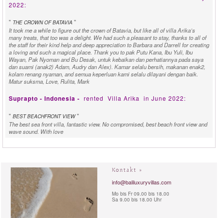
2022:
"
"
THE CROWN OF BATAVIA
It took me a while to figure out the crown of Batavia, but like all of villa Arika’s
many treats, that too was a delight. We had such a pleasant to stay, thanks to all of
the staff for their kind help and deep appreciation to Barbara and Darrell for creating
a loving and such a magical place. Thank you to pak Putu Kana, Ibu Yuli, Ibu
Wayan, Pak Nyoman and Bu Desak, untuk kebaikan dan perhatiannya pada saya
dan suami (anak2) Adam, Audry dan Alex). Kamar selalu bersih, makanan enak2,
kolam renang nyaman, and semua keperluan kami selalu dilayani dengan baik.
Matur suksma, Love, Rulita, Mark
Suprapto - Indonesia -
rented
Villa Arika
in June 2022:
"
"
BEST BEACHFRONT VIEW
The best sea front villa, fantastic view. No compromised, best beach front view and
wave sound. With love
Mark & Melinda - Australia -
rented
Villa Arika
in May 2022:
"
"
NOTHING SHORT OF INCREDIBLE
Kontakt »
Thank you so very much for a beautiful family week. We had a special time, the
villa, its location, the ground, all of the space is nothing short of incredible. We
info@baliluxuryvillas.com
were so spoiled by many meals here in the villa. Yuli is just an amazing chef.
Mo bis Fr 09.00 bis 18.00
Thank you !
Sa 9.00 bis 18.00 Uhr
Hannah & Blanco N. - New Zealand -
rented
Villa Arika
in