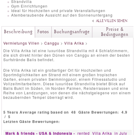
Strandvilla
Gym Einrichtungen
Ideal für Hochzeiten und private Veranstaltungen
Atemberaubende Aussicht auf den Sonnenuntergang
ALLE VILLEN SEHEN
Preise &
Beschreibung
Fotos
Buchungsanfrage
Bedingungen
Vermietungs Villen
>
Canggu
>
Villa Arika
>
Die Villa Arika ist eine luxuriöse Strandvilla mit 4 Schlafzimmern,
die sich direkt hinter den Dünen von Canggu an einem der besten
Surfstrände Balis befindet.
Die Villa Arika ist ein großartiger Ort für Hochzeiten und
Sportmöglichkeiten am Strand mit einem großen tropischen
Garten, einem privaten Swimmingpool, einem Fitnessstudio und
Vollzeitmitarbeitern. Diese luxuriöse Strandvilla bietet Blick auf
Balis Bukit im Süden, im Norden Palmen, Reisterrassen und eine
Reihe von Landzungen, von denen die nächstgelegene von einem
bezaubernden Tempel überragt wird.
5 Years Average rating based on
48
Gäste Bewertungen:
4.9
/
5
Letzten Gäste Bewertungen:
Mark & friends - USA & Indonesia -
rented
Villa Arika
in July