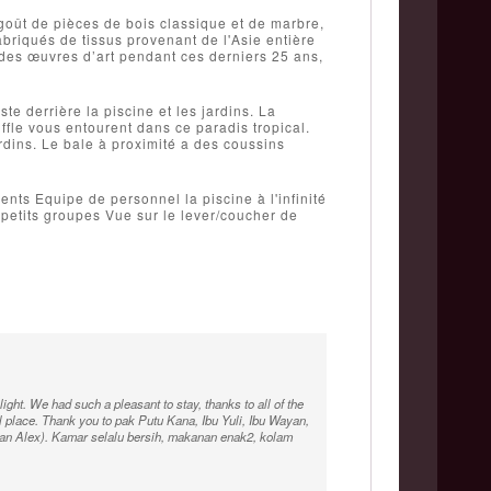
goût de pièces de bois classique et de marbre,
abriqués de tissus provenant de l'Asie entière
i des œuvres d’art pendant ces derniers 25 ans,
e derrière la piscine et les jardins. La
ffle vous entourent dans ce paradis tropical.
rdins. Le bale à proximité a des coussins
nts Equipe de personnel la piscine à l'infinité
 petits groupes Vue sur le lever/coucher de
elight. We had such a pleasant to stay, thanks to all of the
al place. Thank you to pak Putu Kana, Ibu Yuli, Ibu Wayan,
n Alex). Kamar selalu bersih, makanan enak2, kolam