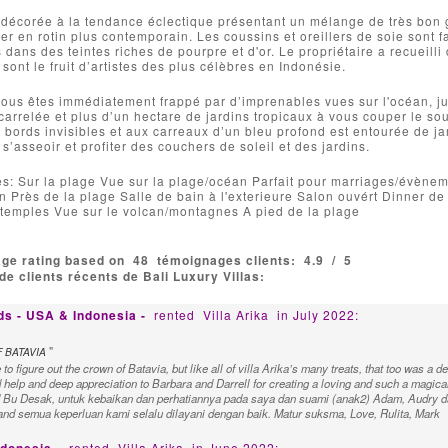
t décorée à la tendance éclectique présentant un mélange de très bon 
er en rotin plus contemporain. Les coussins et oreillers de soie sont f
s dans des teintes riches de pourpre et d'or. Le propriétaire a recueill
 sont le fruit d’artistes des plus célèbres en Indonésie.
vous êtes immédiatement frappé par d’imprenables vues sur l'océan, just
carrelée et plus d’un hectare de jardins tropicaux à vous couper le sou
 bords invisibles et aux carreaux d’un bleu profond est entourée de ja
s’asseoir et profiter des couchers de soleil et des jardins.
s: Sur la plage Vue sur la plage/océan Parfait pour marriages/évèneme
n Près de la plage Salle de bain à l'exterieure Salon ouvért Dinner de
 temples Vue sur le volcan/montagnes A pied de la plage
age rating based on
48
témoignages clients:
4.9
/
5
e clients récents de Bali Luxury Villas:
ds - USA & Indonesia -
rented
Villa Arika
in July 2022:
"
 BATAVIA
 to figure out the crown of Batavia, but like all of villa Arika’s many treats, that too was a d
ind help and deep appreciation to Barbara and Darrell for creating a loving and such a magic
Bu Desak, untuk kebaikan dan perhatiannya pada saya dan suami (anak2) Adam, Audry da
nd semua keperluan kami selalu dilayani dengan baik. Matur suksma, Love, Rulita, Mark
rented
Villa Arika
in June 2022: