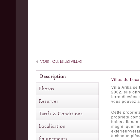
VOIR TOUTES LES VILLAS
Description
Villas de Loca
Villa Arika se 
Photos
2002, elle off
terre élevées 
Réserver
vous pouvez ad
Cette propriét
Tarifs & Conditions
propriété comp
bains attenant
Localisation
magnifiquement
extérieur/véra
à chaque pièce
Équipements