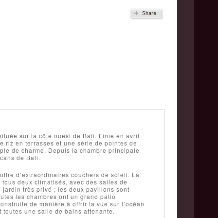
ituée sur la côte ouest de Bali. Finie en avril
e riz en terrasses et une série de pointes de
mple de charme. Depuis la chambre principale
cans de Bali.
offre d’extraordinaires couchers de soleil. La
 tous deux climatisés, avec des salles de
ardin très privé ; les deux pavillons sont
outes les chambres ont un grand patio
nstruite de manière à offrir la vue sur l’océan
 toutes une salle de bains attenante.