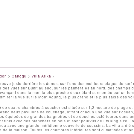
tion
>
Canggu
>
Villa Arika
>
trouve juste derrière les dunes, sur l'une des meilleurs plages de surf s
re des vues sur Bukit au sud, sur les palmeraies au nord, des champs d
avançant dans la mer, la plus proche d'eux étant surmontée par un te
mirer la vue sur le Mont Agung, le plus grand et le plus sacré des vol
é de quatre chambres à coucher est située sur 1,2 hectare de plage et 
rend deux pavillons de couchage, offrant chacun une vue sur l’océan,
es équipées de grandes baignoires et de douches extérieures dans un j
 finis avec des planchers en bois et sont pourvus de lits king size. T
nda avec une grande méridienne couverte de coussins. La villa a été co
 de la maison. Toutes les chambres intérieures sont climatisées et ont