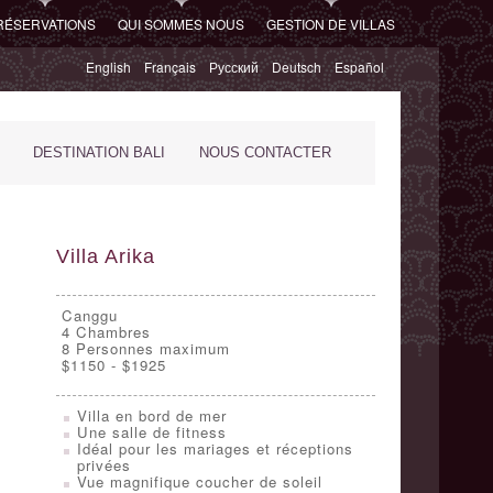
RÉSERVATIONS
QUI SOMMES NOUS
GESTION DE VILLAS
English
Français
Русский
Deutsch
Español
DESTINATION BALI
NOUS CONTACTER
Villa Arika
Canggu
4
Chambres
8 Personnes maximum
$1150 - $1925
Villa en bord de mer
Une salle de fitness
Idéal pour les mariages et réceptions
privées
Vue magnifique coucher de soleil