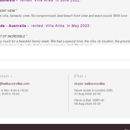
ndonesia -
"
RONT VIEW
t villa, fantastic view. No compromised, best beach front view and wave sound. With love
da - Australia -
rented
Villa Arika
in May 2022:
"
T OF INCREDIBLE
 much for a beautiful family week. We had a special time, the villa, its location, the ground
eals here in the villa. Yuli is just an amazing chef. Thank you !
nco N. - New Zealand -
rented
Villa Arika
in September 2019:
"
DDING VENUE
r wedding at this stunning venue on 26 September 2019. This was without a doubt the crea
nning venue. Villa arika will always hold a special place in our hearts. We cannot wait to vis
ntact »
Chat »
@baliluxuryvillas.com
skype:
baliluxuryvillas
ily - Australia -
rented
Villa Arika
in September 2018:
 à Ven. 9:00 à 18:00
Heure locale à Londres (GB)
 9:00 à 18:00
07-Aug-2026 22:35
"
R THIS VILLA FOREVER
Heure à Bali (GMT+8)
ka, We had the most amazing time! The villa and the grounds are absolutely stunning! We s
08-Aug-2026 05:35
r. The staff have been great and taken care of us so much! Thanks from all of us!
tralia -
rented
Villa Arika
in August 2018:
"
INITY