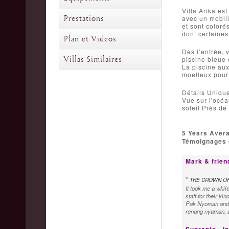
Villa Arika es
Prestations
avec un mobili
et sont coloré
dont certaines
Plan et Videos
Dès l’entrée, 
Villas Similaires
piscine bleue 
La piscine aux
moelleux pour 
Détails Unique
Vue sur l'océa
soleil Près de
5 Years Aver
Témoignages d
Mark & frien
"
THE CROWN OF
It took me a while
staff for their k
Pak Nyoman and 
renang nyaman, a