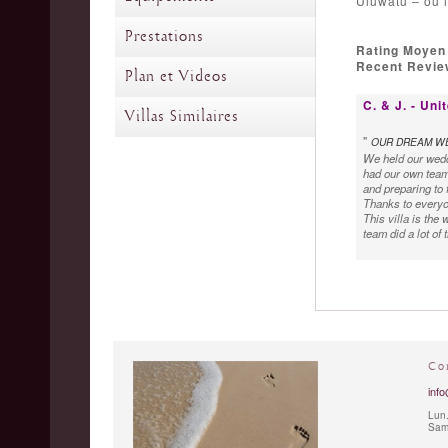
Uluwatu – où i
Prestations
Rating Moyen
Recent Review
Plan et Videos
C. & J. - Un
Villas Similaires
"
OUR DREAM W
We held our wedd
had our own team 
and preparing to 
Thanks to everyon
This villa is the 
team did a lot of
Co
info
Lun.
Sam.