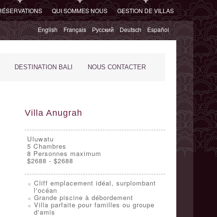
RÉSERVATIONS
QUI SOMMES NOUS
GESTION DE VILLAS
English
Français
Русский
Deutsch
Español
DESTINATION BALI
NOUS CONTACTER
Villa Anugrah
Uluwatu
5
Chambres
8 Personnes maximum
$2688 - $2688
Cliff emplacement idéal, surplombant
l'océan
Grande piscine à débordement
Villa parfaite pour familles ou groupe
d'amis