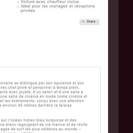
Voiture avec chauffeur inclus
Idéal pour les mariages et réceptions
privées
ionnelle se distingue par son opulence et son
vec chef privé et personnel à temps plein,
nts avec jouets, d’un salon et d’une salle à
d’une salle de cinéma en mode home cinéma et
 et les événements, conçu avec une attention
à environ 45 mètres derrière la falaise
 sur l’océan Indien bleu turquoise et des
le blanc regorgeant de vie marine et de récifs
plages de surf les plus célèbres au monde –