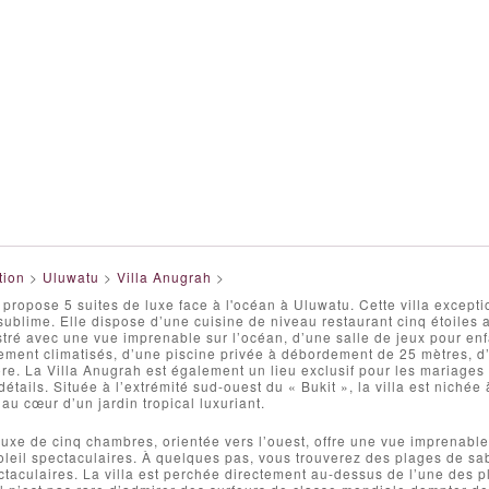
tion
>
Uluwatu
>
Villa Anugrah
>
 propose 5 suites de luxe face à l'océan à Uluwatu. Cette villa except
blime. Elle dispose d’une cuisine de niveau restaurant cinq étoiles a
tré avec une vue imprenable sur l’océan, d’une salle de jeux pour enfa
ement climatisés, d’une piscine privée à débordement de 25 mètres, 
re. La Villa Anugrah est également un lieu exclusif pour les mariages
étails. Située à l’extrémité sud-ouest du « Bukit », la villa est nichée 
 au cœur d’un jardin tropical luxuriant.
 luxe de cinq chambres, orientée vers l’ouest, offre une vue imprenable
leil spectaculaires. À quelques pas, vous trouverez des plages de sab
ctaculaires. La villa est perchée directement au-dessus de l’une des 