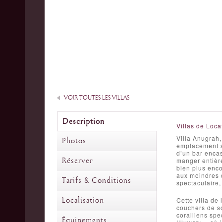
VOIR TOUTES LES VILLAS
Description
Villas de Loca
Villa Anugrah,
Photos
emplacement su
d’un bar encas
Réserver
manger entièr
bien plus enco
aux moindres d
Tarifs & Conditions
spectaculaire,
Localisation
Cette villa de
couchers de so
coralliens spe
Équipements