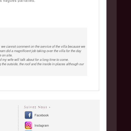
s vagues parfaites.
s we cannot comment on the service of the villa because we
m did a magnificent job taking over the villa for the day
 on site.
my wife will talk about for a long time to come.
ing the outside, the roof and the inside in places although our
Suivez Nous »
Facebook
Instagram