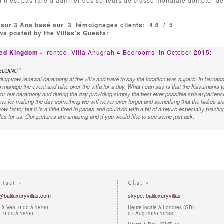
l n’est pas rare d’admirer des surfeurs de classe mondiale dompter de
 sur 3 Ans basé sur
3
témoignages clients:
4.6
/
5
s posted by the Villas's Guests:
ited Kingdom -
rented
Villa Anugrah 4 Bedrooms
in October 2015:
"
EDDING
ing vow renewal ceremony at the villa and have to say the location was superb. In fairnes
manage the event and take over the villa for a day. What I can say is that the Kayumanis tea
for our ceremony and during the day providing simply the best ever possible spa experience
e for making the day something we will never ever forget and something that the ladies and 
wow factor but it is a little tired in paces and could do with a bit of a refurb especially paint
 this for us. Our pictures are amazing and if you would like to see some just ask.
ntact »
Chat »
@baliluxuryvillas.com
skype:
baliluxuryvillas
 à Ven. 9:00 à 18:00
Heure locale à Londres (GB)
 9:00 à 18:00
07-Aug-2026 10:33