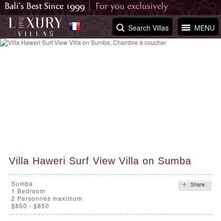
Search Villas
MENU
Villa Haweri Surf View Villa on Sumba
Sumba
1
Bedroom
2 Personnes maximum
$850 - $850