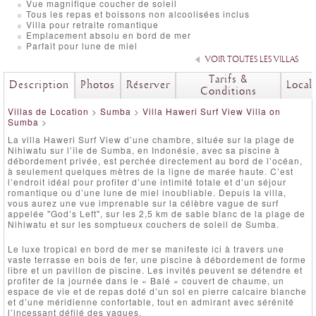
Vue magnifique coucher de soleil
Tous les repas et boissons non alcoolisées inclus
Villa pour retraite romantique
Emplacement absolu en bord de mer
Parfait pour lune de miel
VOIR TOUTES LES VILLAS
Tarifs &
Description
Photos
Réserver
Local
Conditions
Villas de Location
>
Sumba
>
Villa Haweri Surf View Villa on
Sumba
>
La villa Haweri Surf View d’une chambre, située sur la plage de
Nihiwatu sur l’île de Sumba, en Indonésie, avec sa piscine à
débordement privée, est perchée directement au bord de l’océan,
à seulement quelques mètres de la ligne de marée haute. C’est
l’endroit idéal pour profiter d’une intimité totale et d’un séjour
romantique ou d’une lune de miel inoubliable. Depuis la villa,
vous aurez une vue imprenable sur la célèbre vague de surf
appelée "God’s Left", sur les 2,5 km de sable blanc de la plage de
Nihiwatu et sur les somptueux couchers de soleil de Sumba.
Le luxe tropical en bord de mer se manifeste ici à travers une
vaste terrasse en bois de fer, une piscine à débordement de forme
libre et un pavillon de piscine. Les invités peuvent se détendre et
profiter de la journée dans le « Balé » couvert de chaume, un
espace de vie et de repas doté d’un sol en pierre calcaire blanche
et d’une méridienne confortable, tout en admirant avec sérénité
l’incessant défilé des vagues.