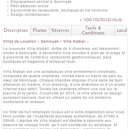
Emplacement central à Seminyak
Petit déjeuner inclus
à proximité de restaurants, boutiques et vie nocturne
Design contemporain
VOIR TOUTES LES VILLAS
Tarifs &
Description
Photos
Réserver
Local
Conditions
Villas de Location
>
Seminyak
>
Villa Alabali
>
La luxueuse Villa Alabali, dotée de 4 chambres, est idéalement
située à Seminyak, à seulement cinq minutes à pied de la plage et
à proximité de nombreux restaurants gastronomiques, bars,
boutiques et magasins d’artisanat local.
Villa Alabali est une somptueuse villa entièrement climatisée,
composée de quatre chambres, nichée dans un havre de paix au
cœur de Seminyak. Chaque chambre dispose d’une salle de bain
attenante en marbre, d’un dressing, d’une télévision et d’un accès
internet haut débit. Toutes les chambres offrent une vue sur la
piscine et le jardin. Construite en 2014, la villa arbore un design
purement balinais, tout en offrant un cadre de vie moderne,
confortable et relaxant.
Un total de huit employés locaux est à votre disposition pour vous
faire profiter de l’hospitalité balinaise authentique, de 07h00 à
23h00. L’équipe de Villa Alabali est dédiée à répondre aux
besoins de chaque invité, qu’il soit occidental ou asiatique, et
vous assistera pour toutes vos demandes : organisation de