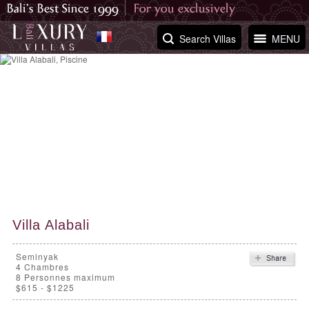
Search Villas
MENU
Villa Alabali
Seminyak
4
Chambres
8 Personnes maximum
$615 - $1225