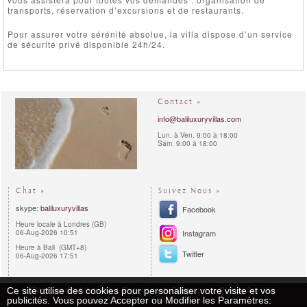
transports, réservation d’excursions et de restaurants.
Pour assurer votre sérénité absolue, la villa dispose d’un service
de sécurité privé disponible 24h/24.
Contact »
info@baliluxuryvillas.com
Lun. à Ven. 9:00 à 18:00
Sam. 9:00 à 18:00
Chat »
Suivez Nous »
skype:
baliluxuryvillas
Facebook
Heure locale à Londres (GB)
06-Aug-2026 10:51
Instagram
Heure à Bali (GMT+8)
Twitter
06-Aug-2026 17:51
Règles de Confidentialité
Procédures de Réservation
Plan du Site Web
Ce site utilise des cookies pour personaliser votre visite et vos
publicités. Vous pouvez Accepter ou Modifier les Paramètres:
Copyright 2011 - 2026 | Bali Luxury Villas™