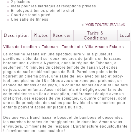
2 piscines
Idéal pour les mariages et réceptions privées
Employés à temps plein et le chef
Court de tennis privé
Une salle de fitness
VOIR TOUTES LES VILLAS
Tarifs &
Description
Photos
Réserver
Local
Conditions
Villas de Location
>
Tabanan - Tanah Lot
>
Villa Arsana Estate
>
Le domaine Arsana est une spectaculaire villa à plusieurs
pavillons, s'étendant sur deux hectares de jardins en terrasses
bordant une rivière à Nyambu, dans la région de Tabanan, à
seulement 10 minutes du célèbre temple de Tanah Lot et des
plages de surf emblématiques de Bali. Parmi ses points forts
figurent un cinéma privé, une salle de jeux avec billard et baby-
foot, une piscine de 18 mètres avec une zone peu profonde, un
espace de fitness et de yoga, un court de tennis en dur et une aire
de jeux pour enfants. Aucun détail n’a été négligé pour faire de
cette résidence un lieu d’exception, entièrement équipé avec un
chef privé, des espaces de vie somptueux, quatre chambres, dont
une suite principale, des suites pour invités et une chambre pour
enfants pouvant accueillir jusqu’à huit lits.
Dès que vous franchissez le bosquet de bambous et descendez
les marches bordées de frangipaniers, le domaine Arsana vous
envoûtera. L’immensité de l’espace ! L’architecture époustouflante
! L’environnement spectaculaire !