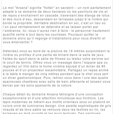
Le mot "Arsana" signifie "flotter" en sanskrit – un nom parfaitement
adapté à ce domaine de deux hectares où les pavillons de vie et
de repos s’enchaînent en cascade, traversant des étangs de lotus
et des murs d’eau, descendant en terrasses jusqu’à la rivière qui
borde la propriété. Véritable destination en soi, c’est un lieu où
l’on peut véritablement se détendre et se laisser porter par
l’ambiance. Ici, vous n’aurez rien à faire : le personnel hautement
qualifié veille à tout dans les coulisses. Pourquoi quitter le
domaine alors qu’il regorge d’installations pour vous divertir et
vous émerveiller ?
Détendez-vous au bord de la piscine de 19 mètres surplombant la
rivière ou profitez d’une partie de billard dans la salle de jeux.
Faites du sport dans la salle de fitness ou testez votre service sur
le court de tennis. Offrez-vous un massage dans l’espace spa ou
regardez un film dans le home cinéma équipé d’un écran de 85
pouces et d’un projecteur escamotable. Partagez un repas animé
à la table à manger de cinq mètres pendant que le chef vous sert
un dîner gastronomique. Puis, retirez-vous dans l’une des quatre
spacieuses chambres avec salle de bain attenante et laissez-vous
bercer par les sons apaisants de la nature.
Chaque détail du domaine Arsana témoigne d’une conception
exceptionnelle et d’une attention minutieuse aux finitions. Les
tapis modernes se mêlent aux motifs orientaux sous un plafond en
cuivre orné de luminaires design. Une palette sophistiquée de gris
chauds et de tons sable se retrouve dans les textiles en lin, les
boiseries en teck sculpté et les murs texturés. Des peintures