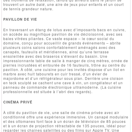
trouvent un autre
balé
, une aire de jeux pour enfants et un court
de tennis grandeur nature.
PAVILLON DE VIE
En traversant un étang de lotus avec d’imposants bacs en cuivre,
on accède au magnifique pavillon de vie décloisonné, avec ses
baies vitrées pliantes. Ce vaste espace – le cœur social du
domaine, conçu pour accueillir de grands événements – abrite
plusieurs coins salons confortablement aménagés avec des
canapés, fauteuils et méridiennes, ainsi qu’une terrasse
ensoleillée avec des braseros s’élevant du bassin. Une
impressionnante table de salle à manger de cinq mètres, ornée de
pierres incrustées et entourée de 16 fauteuils, trône au centre du
pavillon. À côté, une cuisine pour les invités dispose d’un îlot en
marbre avec huit tabourets en cuir tressé, d’un évier de
majordome et d’un réfrigérateur sous plan. Derrière une cloison
en teck sculpté se cachent une cave à vin, un congélateur et un
panneau de commande électronique ultramoderne. (La cuisine
professionnelle est située à l’abri des regards).
CINÉMA PRIVÉ
À côté du pavillon de vie, une salle de cinéma privée avec air
conditionné offre une expérience immersive. Un canapé modulaire
et des ottomanes font face à un écran de télévision de 85 pouces
et à un écran de projection rétractable de 135 pouces, idéal pour
regarder les chaînes satellites ou des films sur Apple TV. Une