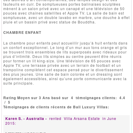
fauteuils en cuir. De somptueuses portes balinaises sculptées
mènent à un salon privé avec un canapé et une télévision de 50
pouces avec chaînes satellites et Apple TV. La salle de bain est
somptueuse, avec un double lavabo en marbre, une douche à effet
pluie et un bassin privé avec statue de Bouddha.
CHAMBRE ENFANT
La chambre pour enfants peut accueillir jusqu’à huit enfants dans
un confort exceptionnel. Le long d’un mur aux tons orange et gris
se trouvent trois ensembles de lits superposés avec rideaux pour
plus d’intimité. Deux lits simples au centre peuvent être réunis
pour former un lit king-size. Une télévision de 65 pouces avec
Apple TV, une terrasse privée avec un terrain de football et un
trampoline complètent cet espace pensé pour le divertissement
des plus jeunes. Une salle de bain colorée et un dressing sont
également accessibles, ainsi qu’une porte communicante avec la
suite principale.
Rating Moyen sur 3 Ans basé sur
4
témoignages clients:
4.4
/
5
Témoignages de clients récents de Bali Luxury Villas:
Karen S. - Australia -
rented
Villa Arsana Estate
in June
2015: