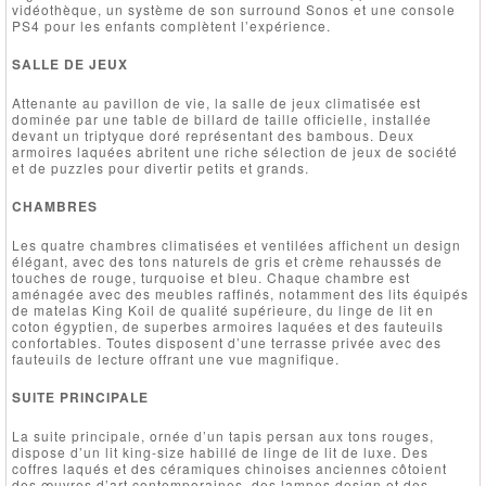
vidéothèque, un système de son surround Sonos et une console
PS4 pour les enfants complètent l’expérience.
SALLE DE JEUX
Attenante au pavillon de vie, la salle de jeux climatisée est
dominée par une table de billard de taille officielle, installée
devant un triptyque doré représentant des bambous. Deux
armoires laquées abritent une riche sélection de jeux de société
et de puzzles pour divertir petits et grands.
CHAMBRES
Les quatre chambres climatisées et ventilées affichent un design
élégant, avec des tons naturels de gris et crème rehaussés de
touches de rouge, turquoise et bleu. Chaque chambre est
aménagée avec des meubles raffinés, notamment des lits équipés
de matelas King Koil de qualité supérieure, du linge de lit en
coton égyptien, de superbes armoires laquées et des fauteuils
confortables. Toutes disposent d’une terrasse privée avec des
fauteuils de lecture offrant une vue magnifique.
SUITE PRINCIPALE
La suite principale, ornée d’un tapis persan aux tons rouges,
dispose d’un lit king-size habillé de linge de lit de luxe. Des
coffres laqués et des céramiques chinoises anciennes côtoient
des œuvres d’art contemporaines, des lampes design et des