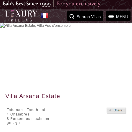
Search Villas
MENU
Villa Arsana Estate
Tabanan - Tanah Lot
4
Chambres
8 Personnes maximum
$0 - $0