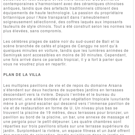
contemporaines s’harmonisent avec des céramiques chinoises
antiques, tandis que des artefacts traditionnels côtoient des
équipements de haute technologie. La passion du propriétaire
britannique pour l’Asie transparaît dans l’ameublement
soigneusement sélectionné, des coffres laqués aux imposants
fauteuils de style chinois. Tout a été construit selon les normes les
plus élevées, sans compromis.
Les célèbres plages de sable noir du sud-ouest de Bali et la
scène branchée de cafés et plages de Canggu ne sont qu’à
quelques minutes en voiture, tandis que les lumières animées de
Seminyak sont accessibles en moins de 30 minutes. Cependant,
une fois arrivé dans ce paradis tropical, il y a fort à parier que
vous ne voudrez plus en repartir.
PLAN DE LA VILLA
Les multiples pavillons de vie et de repos du domaine Arsana
s’étendent sur deux hectares de superbes jardins en terrasses
descendant vers la rivière. Depuis l’entrée et le bureau du
personnel, une allée bordée d’une végétation tropicale luxuriante
mène à un grand escalier qui descend vers l’immense pavillon de
vie et de restauration en forme de U. Un niveau plus bas se
trouvent la piscine de 19 mètres, deux terrasses pour bronzer, un
pavillon au bord de la piscine, un bar, une annexe de massage et
une pergola pour le petit-déjeuner. Les quatre chambres sont
réparties sur trois pavillons situés sur une terrasse supérieure du
jardin. Surplombant la rivière, un espace fitness et un
balé
offrent
des moments de relaxation, tandis qu’ailleurs dans le jardin se