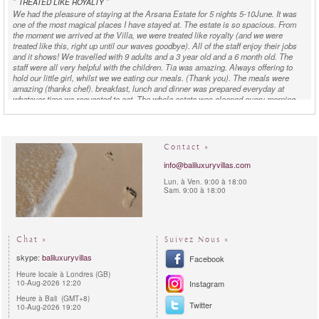
"
"
TREATED LIKE ROYALTY
We had the pleasure of staying at the Arsana Estate for 5 nights 5-10June. It was
one of the most magical places I have stayed at. The estate is so spacious. From
the moment we arrived at the Villa, we were treated like royalty (and we were
treated like this, right up until our waves goodbye). All of the staff enjoy their jobs
and it shows! We travelled with 9 adults and a 3 year old and a 6 month old. The
staff were all very helpful with the children. Tia was amazing. Always offering to
hold our little girl, whilst we we eating our meals. (Thank you). The meals were
amazing (thanks chef). breakfast, lunch and dinner was prepared everyday at
whatever time we requested to eat. The whole estate was cleaned every morning
before we woke and the pool area all set up with towels etc for the day. On our 3rd
day, was the most special day of our stay. Our wedding day! One we will remember
forever! I can't thank everyone enough for the effort and input to make our day so
special! All the staff worked so hard., from setting up tables, cleaning the grounds
Contact »
and the list goes on. Our wedding dinner , prepared by Arsana was absolutely
Divine! After our dinner, we were surprised by a lovely gift. Balinese Dance show,
info@baliluxuryvillas.com
Thank you ever so much! Amazing. Each Villa on the estate was immaculate. The
Lun. à Ven. 9:00 à 18:00
bathrooms with the opening doors to the pond are so beautiful! My little boy loved
Sam. 9:00 à 18:00
the trampoline and also loved fishing in the fishponds (thanks guys). I really look
forward to coming back and staying at the Arsana Estate again. I wish we didn't
have to leave. We can honestly say... One of the best places we have stayed at...
Thank you x
Chat »
Suivez Nous »
Joo H. - Hong Kong -
rented
Villa Arsana Estate
in April 2015:
skype:
baliluxuryvillas
Facebook
Heure locale à Londres (GB)
"
"
ENTHUSIASTICALLY RECOMMEND
10-Aug-2026 12:20
Instagram
Our group of 4 families with 7 children aged 5-15 enjoyed our 5-night stay over
Heure à Bali (GMT+8)
Easter. The facilities are fantastic - we loved the trampoline, the lawn with football
Twitter
10-Aug-2026 19:20
goal, the sizeable pool, the amazing kids' bunk room which everyone wanted to