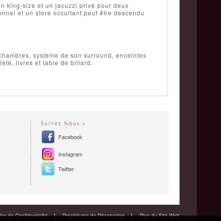
n king-size et un jacuzzi privé pour deux
ionnel et un store occultant peut être descendu
t chambres, système de son surround, enceintes
té, livres et table de billard.
Suivez Nous »
Facebook
Instagram
Twitter
es de Confidentialité
Procédures de Réservation
Plan du Site Web