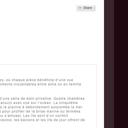
s, où chaque pièce bénéficie d’une vue
moments inoubliables entre amis ou en famille
d’une salle de bain privative. Quatre chambres
 jacuzzi avec vue sur l’océan. La cinquième
 où la piscine à débordement surplombe la mer
 pour profiter de la brise marine ou fermées
u s’amuser. Les lits sont d’un confort
cine, les balcons et les lits de jour offrent de