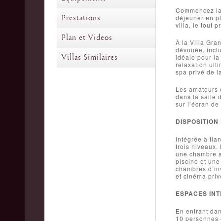
Commencez la j
Prestations
déjeuner en pl
villa, le tout 
Plan et Videos
À la Villa Gra
dévouée, inclu
Villas Similaires
idéale pour la
relaxation ul
spa privé de la
Les amateurs d
dans la salle 
sur l’écran de
DISPOSITION 
Intégrée à fla
trois niveaux.
une chambre av
piscine et une
chambres d’inv
et cinéma priv
ESPACES INT
En entrant dan
10 personnes e