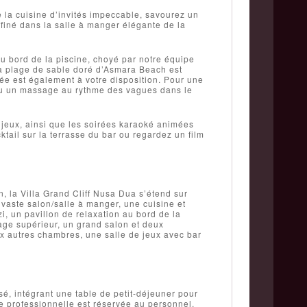
 la cuisine d’invités impeccable, savourez un
ffiné dans la salle à manger élégante de la
u bord de la piscine, choyé par notre équipe
la plage de sable doré d’Asmara Beach est
ivée est également à votre disposition. Pour une
 ou un massage au rythme des vagues dans le
 jeux, ainsi que les soirées karaoké animées
tail sur la terrasse du bar ou regardez un film
n, la Villa Grand Cliff Nusa Dua s’étend sur
n vaste salon/salle à manger, une cuisine et
, un pavillon de relaxation au bord de la
tage supérieur, un grand salon et deux
ux autres chambres, une salle de jeux avec bar
sé, intégrant une table de petit-déjeuner pour
e professionnelle est réservée au personnel.