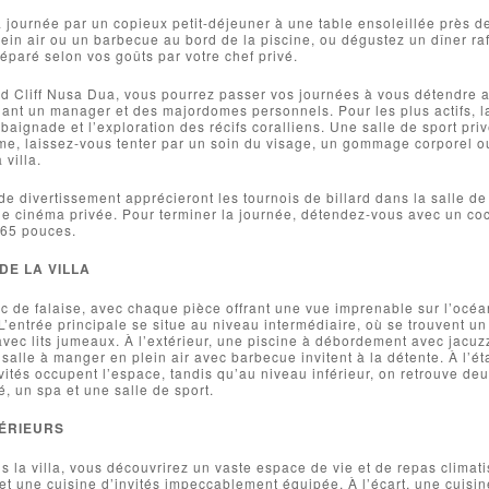
ournée par un copieux petit-déjeuner à une table ensoleillée près de
ein air ou un barbecue au bord de la piscine, ou dégustez un dîner ra
préparé selon vos goûts par votre chef privé.
nd Cliff Nusa Dua, vous pourrez passer vos journées à vous détendre a
ant un manager et des majordomes personnels. Pour les plus actifs, 
 baignade et l’exploration des récifs coralliens. Une salle de sport pr
time, laissez-vous tenter par un soin du visage, un gommage corporel
 villa.
e divertissement apprécieront les tournois de billard dans la salle de
de cinéma privée. Pour terminer la journée, détendez-vous avec un cock
 65 pouces.
DE LA VILLA
nc de falaise, avec chaque pièce offrant une vue imprenable sur l’océa
 L’entrée principale se situe au niveau intermédiaire, où se trouvent u
ec lits jumeaux. À l’extérieur, une piscine à débordement avec jacuzzi
 salle à manger en plein air avec barbecue invitent à la détente. À l’é
ités occupent l’espace, tandis qu’au niveau inférieur, on retrouve de
é, un spa et une salle de sport.
ÉRIEURS
s la villa, vous découvrirez un vaste espace de vie et de repas climati
t une cuisine d’invités impeccablement équipée. À l’écart, une cuisin