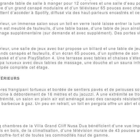
 grande table de salle à manger pour 12 convives et une salle d’eau po
ée d’un grand canapé modulaire et d’un téléviseur 65 pouces avec cha
tent d’accéder à Spotify, diffusé via des haut-parleurs encastrés et ce
rieur, un immense salon sous un toit en verre isolé laisse entrer la lum
on est meublé de fauteuils, d’une table basse, d’une table de jeux ains
hage supplémentaire (sur demande et avec supplément). Des portes vi
rieur, une salle de jeux avec bar propose un billard et une table de j
nds canapés et fauteuils, d’un écran 65 pouces, d’un système de son 
oké et d’une PlayStation 4. Une terrasse avec tables et chaises s’éte
spa luxueux avec deux tables de massage, une douche et un sauna inf
ipée complète cet étage.
TÉRIEURS
res frangipani tortueux et bordée de sentiers pavés et de pelouses soi
scine à débordement de 16 mètres et du jacuzzi. À une extrémité se tro
xtrémité, un salon en plein air est aménagé avec des canapés résistan
n barbecue à gaz. Un peu en retrait, un toit en pergola offre un abri et
q chambres de la Villa Grand Cliff Nusa Dua bénéficient d’une vue im
s en bois, de la climatisation, d’une télévision murale de 43 pouces a
coffre-fort et de toutes les commodités haut de gamme.