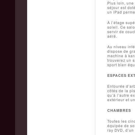
Plus loin, une
séjour est dot
un iPad permet
À l’étage supé
soleil. Ce sal
servir de couc
aéré.
Au niveau infé
dispose de gra
machine à kara
trouverez un 
sport bien équ
ESPACES EX
Entourée d’arb
côtés de la pi
qu’à l’autre e
extérieur et u
CHAMBRES
Toutes les cin
équipée de sol
ray DVD, d’un 