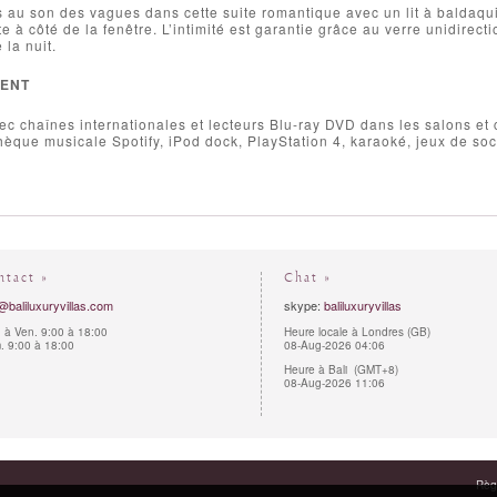
 au son des vagues dans cette suite romantique avec un lit à baldaqui
e à côté de la fenêtre. L’intimité est garantie grâce au verre unidirect
 la nuit.
MENT
ec chaînes internationales et lecteurs Blu-ray DVD dans les salons e
hèque musicale Spotify, iPod dock, PlayStation 4, karaoké, jeux de socié
ntact »
Chat »
@baliluxuryvillas.com
skype:
baliluxuryvillas
 à Ven. 9:00 à 18:00
Heure locale à Londres (GB)
 9:00 à 18:00
08-Aug-2026 04:06
Heure à Bali (GMT+8)
08-Aug-2026 11:06
Règl