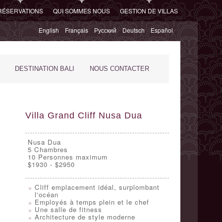
RÉSERVATIONS
QUI SOMMES NOUS
GESTION DE VILLAS
English
Français
Русский
Deutsch
Español
DESTINATION BALI
NOUS CONTACTER
Villa Grand Cliff Nusa Dua
Nusa Dua
5
Chambres
10 Personnes maximum
$1930 - $2950
Cliff emplacement idéal, surplombant
l'océan
Employés à temps plein et le chef
Une salle de fitness
Architecture de style moderne