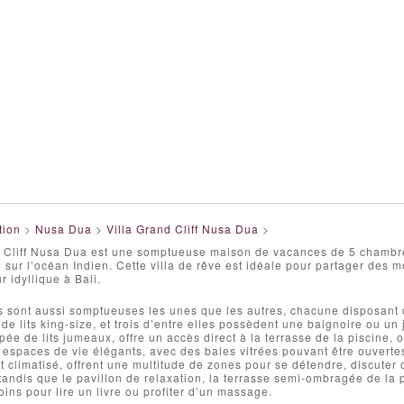
tion
>
Nusa Dua
>
Villa Grand Cliff Nusa Dua
>
d Cliff Nusa Dua est une somptueuse maison de vacances de 5 chambre
 sur l’océan Indien. Cette villa de rêve est idéale pour partager des 
r idyllique à Bali.
s sont aussi somptueuses les unes que les autres, chacune disposant 
de lits king-size, et trois d’entre elles possèdent une baignoire ou un
ée de lits jumeaux, offre un accès direct à la terrasse de la piscine,
 espaces de vie élégants, avec des baies vitrées pouvant être ouvertes
t climatisé, offrent une multitude de zones pour se détendre, discuter o
tandis que le pavillon de relaxation, la terrasse semi-ombragée de la pis
ins pour lire un livre ou profiter d’un massage.