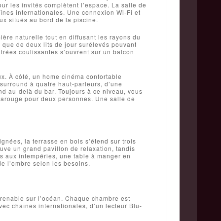
ur les invités complètent l’espace. La salle de
înes internationales. Une connexion Wi-Fi et
ux situés au bord de la piscine.
ière naturelle tout en diffusant les rayons du
i que de deux lits de jour surélevés pouvant
trées coulissantes s’ouvrent sur un balcon
eux. À côté, un home cinéma confortable
surround à quatre haut-parleurs, d’une
nd au-delà du bar. Toujours à ce niveau, vous
rarouge pour deux personnes. Une salle de
gnées, la terrasse en bois s’étend sur trois
uve un grand pavillon de relaxation, tandis
ts aux intempéries, une table à manger en
 de l’ombre selon les besoins.
prenable sur l’océan. Chaque chambre est
vec chaînes internationales, d’un lecteur Blu-