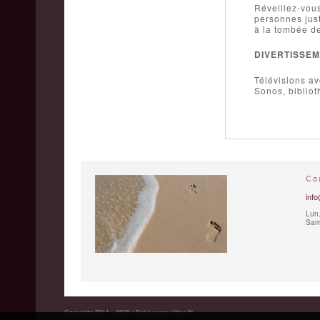
Réveillez-vous
personnes just
à la tombée de
DIVERTISSE
Télévisions av
Sonos, bibliot
Co
info
Lun.
Sam.
Copyright 2011 - 2026 | Bali Luxury Villas™