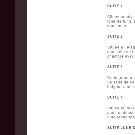
SUITE 1
Située au nive
toile de fond.
douchette.
SUITE 2
Située à l’éta
une salle de b
chambre avec u
SUITE 3
Cette grande s
La salle de ba
baignoire enca
SUITE 4
Située au nive
pluie et douch
unidirectionnel
SUITE LUNE 