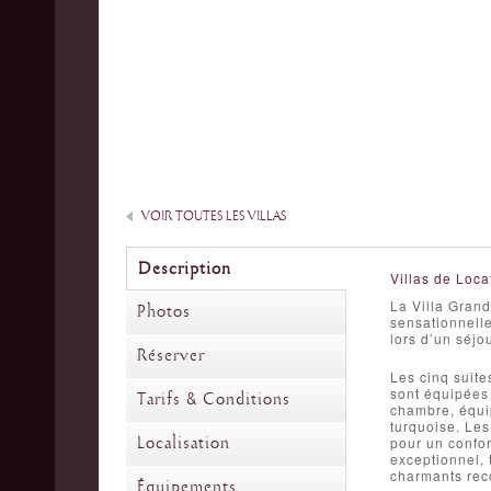
VOIR TOUTES LES VILLAS
Description
Villas de Loca
La Villa Gran
Photos
sensationnelle
lors d’un séjou
Réserver
Les cinq suite
sont équipées 
Tarifs & Conditions
chambre, équip
turquoise. Les
Localisation
pour un confor
exceptionnel, 
charmants reco
Équipements