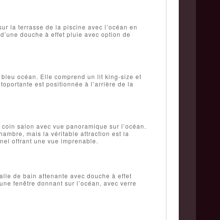
ur la terrasse de la piscine avec l’océan en
 d’une douche à effet pluie avec option de
 bleu océan. Elle comprend un lit king-size et
oportante est positionnée à l’arrière de la
un coin salon avec vue panoramique sur l’océan.
hambre, mais la véritable attraction est la
nel offrant une vue imprenable.
salle de bain attenante avec douche à effet
 une fenêtre donnant sur l’océan, avec verre