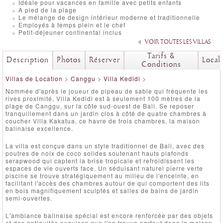
Idéale pour vacances en famille avec petits enfants
A pied de la plage
Le mélange de design intérieur moderne et traditionnelle
Employés à temps plein et le chef
Petit-déjeuner continental inclus
VOIR TOUTES LES VILLAS
Tarifs &
Description
Photos
Réserver
Local
Conditions
Villas de Location
>
Canggu
>
Villa Kedidi
>
Nommée d'après le joueur de pipeau de sable qui fréquente les
rives proximité, Villa Kedidi est à seulement 100 mètres de la
plage de Canggu, sur la côte sud-ouest de Bali. Se reposer
tranquillement dans un jardin clos à côté de quatre chambres à
coucher Villa Kakatua, ce havre de trois chambres, la maison
balinaise excellence.
La villa est conçue dans un style traditionnel de Bali, avec des
poutres de noix de coco solides soutenant hauts plafonds
serapwood qui captent la brise tropicale et refroidissent les
espaces de vie ouverts face. Un séduisant naturel pierre verte
piscine se trouve stratégiquement au milieu de l'enceinte, en
facilitant l'accès des chambres autour de qui comportent des lits
en bois magnifiquement sculptés et salles de bains de jardin
semi-ouvertes.
L'ambiance balinaise spécial est encore renforcée par des objets
et des antiquités exquises que l'on trouve partout dans la maison