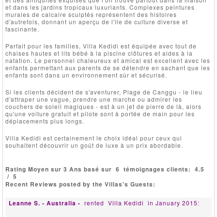
et dans les jardins tropicaux luxuriants. Complexes peintures
murales de calcaire sculptés représentent des histoires
d'autrefois, donnant un aperçu de l'île de culture diverse et
fascinante.
Parfait pour les familles, Villa Kedidi est équipée avec tout de
chaises hautes et lits bébé à la piscine clôtures et aides à la
natation. Le personnel chaleureux et amical est excellent avec les
enfants permettant aux parents de se détendre en sachant que les
enfants sont dans un environnement sûr et sécurisé.
Si les clients décident de s'aventurer, Plage de Canggu - le lieu
d'attraper une vague, prendre une marche ou admirer les
couchers de soleil magiques - est à un jet de pierre de là, alors
qu'une voiture gratuit et pilote sont à portée de main pour les
déplacements plus longs.
Villa Kedidi est certainement le choix idéal pour ceux qui
souhaitent découvrir un goût de luxe à un prix abordable.
Rating Moyen sur 3 Ans basé sur
6
témoignages clients:
4.5
/
5
Recent Reviews posted by the Villas's Guests:
Leanne S. - Australia -
rented
Villa Kedidi
in January 2015
: