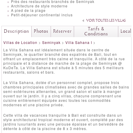
Près des restaurants branchés de Seminyak
Architecture de style moderne
A pied de la plage
Petit-déjeuner continental inclus
VOIR TOUTES LES VILLAS
Tarifs &
Description
Photos
Réserver
Local
Conditions
Villas de Location
>
Seminyak
>
Villa Sahana I
>
La Villa Sahana est idéalement située dans le centre de
Seminyak, le quartier branché des expatriés de Bali, tout en
offrant un emplacement très calme et tranquille. À côté de la rue
principale et à distance de marche de la plage de Seminyak @
KuDeTa. La Villa Sahana est située à 5 minutes des 5 meilleurs
restaurants, salons et bars.
La Villa Sahana, dotée d'un personnel complet, propose trois
chambres principales climatisées avec de grandes salles de bains
semi-extérieures attenantes, un grand salon et salle à manger
ouvert sur le jardin. Il y a cinq villas, chacune comprenant une
cuisine entièrement équipée avec toutes les commodités
modernes et une piscine privée.
Cette villa de vacances tranquille à Bali est construite dans un
style architectural tropical moderne et ouvert, complété par des
jardins luxuriants avec une pelouse épaisse et un belvédère de
détente à côté de la piscine de 8 x 3 mètres.