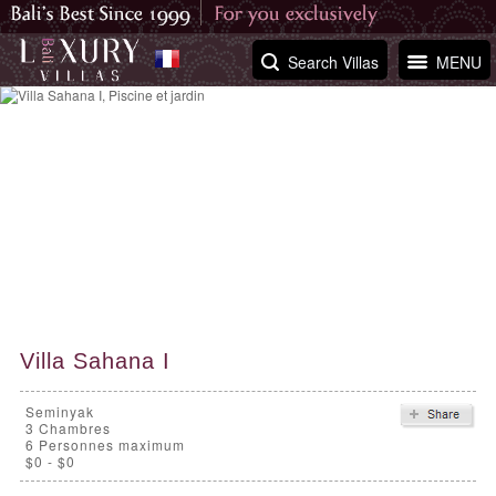
Search Villas
MENU
Villa Sahana I
Seminyak
3
Chambres
6 Personnes maximum
$0 - $0