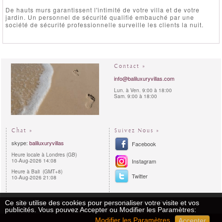
De hauts murs garantissent l'intimité de votre villa et de votre
jardin. Un personnel de sécurité qualifié embauché par une
société de sécurité professionnelle surveille les clients la nuit.
Contact »
info@baliluxuryvillas.com
Lun. à Ven. 9:00 à 18:00
Sam. 9:00 à 18:00
Chat »
Suivez Nous »
skype:
baliluxuryvillas
Facebook
Heure locale à Londres (GB)
10-Aug-2026 14:08
Instagram
Heure à Bali (GMT+8)
Twitter
10-Aug-2026 21:08
Règles de Confidentialité
Procédures de Réservation
Plan du Site Web
Ce site utilise des cookies pour personaliser votre visite et vos
publicités. Vous pouvez Accepter ou Modifier les Paramètres:
Copyright 2011 - 2026 | Bali Luxury Villas™
Modifier les Paramètres
Accepter