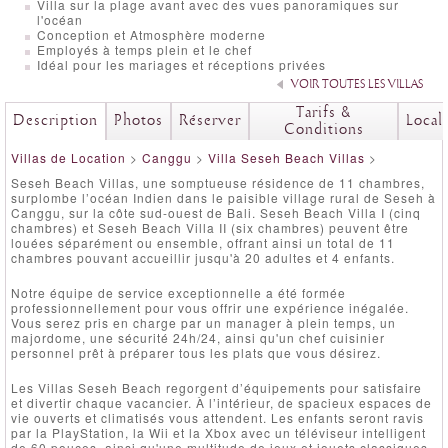
Villa sur la plage avant avec des vues panoramiques sur
l'océan
Conception et Atmosphère moderne
Employés à temps plein et le chef
Idéal pour les mariages et réceptions privées
VOIR TOUTES LES VILLAS
Tarifs &
Description
Photos
Réserver
Local
Conditions
Villas de Location
>
Canggu
>
Villa Seseh Beach Villas
>
Seseh Beach Villas, une somptueuse résidence de 11 chambres,
surplombe l’océan Indien dans le paisible village rural de Seseh à
Canggu, sur la côte sud-ouest de Bali. Seseh Beach Villa I (cinq
chambres) et Seseh Beach Villa II (six chambres) peuvent être
louées séparément ou ensemble, offrant ainsi un total de 11
chambres pouvant accueillir jusqu'à 20 adultes et 4 enfants.
Notre équipe de service exceptionnelle a été formée
professionnellement pour vous offrir une expérience inégalée.
Vous serez pris en charge par un manager à plein temps, un
majordome, une sécurité 24h/24, ainsi qu'un chef cuisinier
personnel prêt à préparer tous les plats que vous désirez.
Les Villas Seseh Beach regorgent d’équipements pour satisfaire
et divertir chaque vacancier. À l’intérieur, de spacieux espaces de
vie ouverts et climatisés vous attendent. Les enfants seront ravis
par la PlayStation, la Wii et la Xbox avec un téléviseur intelligent
de 60 pouces, ainsi qu'une multitude de jeux et jouets classiques.