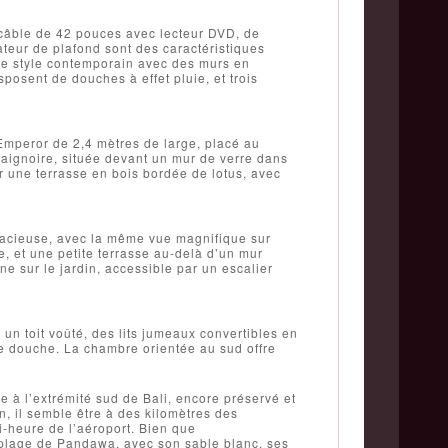
r câble de 42 pouces avec lecteur DVD, de
lateur de plafond sont des caractéristiques
ce style contemporain avec des murs en
posent de douches à effet pluie, et trois
 Emperor de 2,4 mètres de large, placé au
 baignoire, située devant un mur de verre dans
ur une terrasse en bois bordée de lotus, avec
spacieuse, avec la même vue magnifique sur
ze, et une petite terrasse au-delà d’un mur
ne sur le jardin, accessible par un escalier
un toit voûté, des lits jumeaux convertibles en
de douche. La chambre orientée au sud offre
 à l’extrémité sud de Bali, encore préservé et
, il semble être à des kilomètres des
mi-heure de l’aéroport. Bien que
a plage de Pandawa, avec son sable blanc, ses