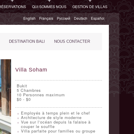
RÉSERVATIONS
QUI SOMMES NOUS
GESTION DE VILLAS
English
Français
Русский
Deutsch
Español
DESTINATION BALI
NOUS CONTACTER
Villa Soham
Bukit
5
Chambres
10 Personnes maximum
$0 - $0
Employés à temps plein et le chef
Architecture de style moderne
Vue sur l'océan depuis la falaise à
couper le souffle
Villa parfaite pour familles ou groupe