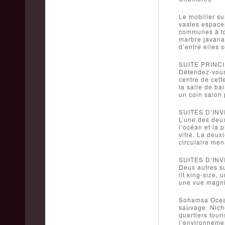
Le mobilier su
vastes espaces
communes à to
marbre javanai
d’entre elles 
SUITE PRINC
Détendez-vous 
centre de cett
la salle de ba
un coin salon 
SUITES D’INV
L’une des deux
l’océan et la 
vitré. La deux
circulaire men
SUITES D’INV
Deux autres su
lit king-size,
une vue magni
Sohamsa Ocean 
sauvage. Niché
quartiers tour
l’environnemen