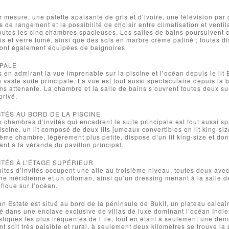
r mesure, une palette apaisante de gris et d’ivoire, une télévision pa
 de rangement et la possibilité de choisir entre climatisation et venti
utes les cinq chambres spacieuses. Les salles de bains poursuivent 
s et verre fumé, ainsi que des sols en marbre crème patiné ; toutes dis
sont également équipées de baignoires.
IPALE
en admirant la vue imprenable sur la piscine et l’océan depuis le lit
e vaste suite principale. La vue est tout aussi spectaculaire depuis la
ins attenante. La chambre et la salle de bains s’ouvrent toutes deux s
privé.
ITÉS AU BORD DE LA PISCINE
 chambres d’invités qui encadrent la suite principale est tout aussi 
piscine, un lit composé de deux lits jumeaux convertibles en lit king-si
ième chambre, légèrement plus petite, dispose d’un lit king-size et don
ant à la véranda du pavillon principal.
ITÉS À L’ÉTAGE SUPÉRIEUR
ites d’invités occupent une aile au troisième niveau, toutes deux avec 
 une méridienne et un ottoman, ainsi qu’un dressing menant à la salle 
fique sur l’océan.
Estate est situé au bord de la péninsule de Bukit, un plateau calcaire
 dans une enclave exclusive de villas de luxe dominant l’océan Indien
istiques les plus fréquentés de l’île, tout en étant à seulement une de
t soit très paisible et rural, à seulement deux kilomètres se trouve l