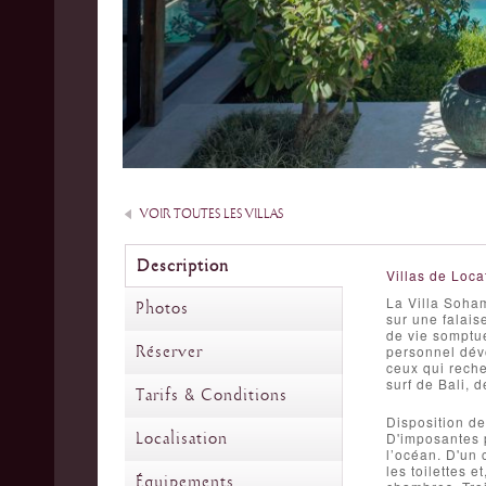
VOIR TOUTES LES VILLAS
Description
Villas de Loca
La Villa Soha
Photos
sur une falais
de vie somptue
Réserver
personnel dévo
ceux qui reche
surf de Bali, 
Tarifs & Conditions
Disposition de 
Localisation
D'imposantes p
l’océan. D'un 
les toilettes 
Équipements