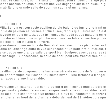
s autres chambres, dont la suite principale, sont situées un étage plu
t des bassins de lotus et offrant une vue dégagée sur la pelouse, la g
ur abrite une grande salle de sport, un sauna et un hammam.
e
IE INTÉRIEUR
Villa Soham est son vaste pavillon de vie baigné de lumière, offrant u
moitié du pavillon est fermée et climatisée, tandis que l’autre moitié e
oit voûté en bois de teck, deux immenses canapés et des fauteuils en 
Un lustre emblématique surplombe une immense table en marbre pouvant
ce discret est installé à l’arrière.
pressionnant mur en bois de Bengkirai avec des portes pivotantes se t
able est aménagé entre la vue sur l'océan et un petit jardin intérieur,
e se trouve une grande salle de sport bien équipée, avec des salles 
e massage. Si nécessaire, la salle de sport peut être transformée en 
IE EXTÉRIEUR
pavillon de vie comprend une immense véranda en bois de fer ouverte,
 vue panoramique sur l’océan. Au même niveau, une terrasse à manger 
 air avec une vue imprenable.
vertissement extérieur est centré autour d’un immense balé au bord de
és peuvent s’y détendre sur des canapés modulables confortables tandi
eil ou que le chef prépare un barbecue. Ceux qui souhaitent bronzer 
e en pierre, au bord de la piscine à débordement de 22 mètres, presque