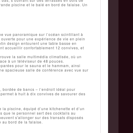
s bas, s’ouvrant sur des terrasses en bois de
rande piscine et le balé en bord de falaise. Un
ne vue panoramique sur l’océan scintillant à
st ouverte pour une expérience de vie en plein
rotin design entourent une table basse en
 accueillir confortablement 12 convives, et
rouve la salle multimédia climatisée, où un
 face à un téléviseur de 48 pouces.
séparées pour le sauna et le hammam, ainsi
une spacieuse salle de conférence avec vue sur
 bordée de bancs – l’endroit idéal pour
permet à huit à dix convives de savourer des
 la piscine, équipé d’une kitchenette et d’un
s que le personnel sert des cocktails au
peuvent s'allonger sur des transats disposés
 au bord de la falaise.