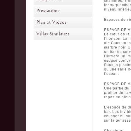
chambres. Troi
fer surplomban
niveau inférie
Prestations
Espaces de vi
Plan et Videos
ESPACE DE V
Villas Similaires
Le cœur de la 
l’horizon. La 
air. Sous un t
marbre noir. 
un bar de servi
Derrière un im
espace confort
Sous la piscin
qu'une salle d
l’océan.
ESPACE DE V
Une partie du 
profiter de la
repas en plein
L'espace de di
bar. Les invit
coucher du sol
sur la terrass
Chambres