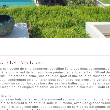
tion
>
Bukit
>
Villa Soham
>
m, composée de cinq chambres, constitue l'une des deux somptueuses
e à la pointe sud de la magnifique péninsule de Bukit à Bali. Offrant 
ux, une grande piscine, une salle de sport et une salle de massage, c
ué, comprenant un chef talentueux et un chauffeur avec une voiture d
rchent un séjour luxueux hors des sentiers battus, tout en restant à pr
de magnifiques criques de sable, du célèbre temple marin d’Uluwatu et 
la villa
ortes en bois de fer récupéré s'ouvrent sur une cour-jardin au premie
côté se trouvent le salon et la salle multimédia, avec une grande véran
et, derrière, la cuisine ainsi que les espaces de service du personnel. 