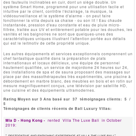
des fauteuils inclinables en cuir, dont un siège double. Un
système Smart Home, programmé pour une utilisation facile et
intuitive par le client, contrôle l'éclairage, la musique, la
vidéosurveillance et le système d'alarme - on peut faire
fonctionner la villa depuis sa chaise - ou son lit ! Eau chaude
instantanée, pression d'eau constante et eau de pluie micro-
filtrée, traitée aux UV et entièrement potable pour les douches, les
vanités et les baignoires ne sont que quelques-unes des
caractéristiques uniques illustrant l'attention portée aux détails
qui est le leitmotiv de cette propriété unique.
Les autres équipements et services exceptionnels comprennent un
chef fantastique qualifié dans la préparation de plats
internationaux et locaux délicieux, une équipe de personnel
hautement qualifiée, un service de majordome 24 heures sur 24,
des installations de spa et de sauna proposant des massages sur
place par des massothérapeutes très expérimentés, une piscine à
débordement en marbre blanc, des meubles en bois et en rotin sur
mesure magnifiquement conçus, une télévision par satellite HD,
une cuisine et des équipements ultramodernes.
Rating Moyen sur 3 Ans basé sur
37
témoignages clients:
5
/
5
Témoignages de clients récents de Bali Luxury Villas:
Mia D - Hong Kong -
rented
Villa The Luxe Bali
in October
2019:
"
"
RESTORATIVE AND ENRICHING EXPERIENCE AT VILLA THE LUXE BALI