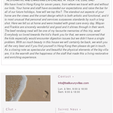
We have lived in Hong Kong for seven years, from where we travel with and without
our kids. Your home and staff have exceeded our expectations and raise the bar for
all of our future holidays, how will we top this?. The standout out aspects of your
home are the views and the smart design which is both artistic and functional, and it
is most unusual that personal and services surpasses standards by such a long
shot. Here we felt so at home and were treated with great care every day. Wayan
and Frankie are sincerely wonderful and good and it shines through in their work.
The beef rendang meal will be one of my favourite memories of this trip, wow!
Everybody so loved towards the kid’s thank you for that, we were concerned that
the kids especially would encounter digestion issues but we didn’t have a single
problem. With so much beauty in this house we will certainly be back, we wish you
all the very best and if you find yourself in Hong Kong then please do get in touch.
As a closing note as spectacular and beautiful the physical elements of the big villa
are, it is the warmth and the happiness of the staff that made this a living restorative
and enriching experience.
Miguel D - Netherlands -
rented
Villa The Luxe Bali
in August
2018:
Contact »
"
"
WONDERFULL STAY, WONDERFULL VIEW
info@baliluxuryvillas.com
Stayed here three nights. Beautiful villa with all the luxe you need. Every detail is
adapted to a luxurious but comfortable lifestyle. Very friendly host, who helps you
Lun. à Ven. 9:00 à 18:00
with all your questions. The location can’t be better; wonderful view over Padang
Sam. 9:00 à 18:00
Padang beach. Definitely one of the best villas that we’ve stayed in!
Jordan K. - Australia -
rented
Villa The Luxe Bali
in October
2017:
Chat »
Suivez Nous »