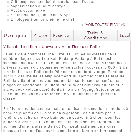
Cliff emplacement idéal, surplombant l'océan
sophistication qualité et style
Accès océan privé
Sauna suédois, Hammam & Spa
Employés à temps plein et le chef
VOIR TOUTES LES VILLAS
Tarifs &
Description
Photos
Réserver
Local
Conditions
Villas de Location
>
Uluwatu
>
Villa The Luxe Bali
>
La villa de 4 chambres The Luxe Bali située au-dessus de la
célèbre plage de surf de Bali Padang-Padang à Bukit, est le
summum du luxe ! Le Luxe Bali est l'une des 3 seules résidences
privées au sein d'un domaine fermé exclusif couvrant 5 000 m2 de
terrain, Le Luxe Bali borde 26 hectares de forêt vierge. Perchée
sur l'un des meilleurs emplacements au sommet d'une falaise de
Bali, la villa offre une vue imprenable sur le spot de surf et les
plages en contrebas, le littoral de Kuta et Seminyak au loin et le
majestueux volcan sacré de Bali, le mont Agung. Séjourner au
Luxe Bali est votre expérience de villa balinaise de première
classe.
Profiter d'une douche matinale en utilisant les meilleurs produits à
base de plantes de l'île tout en regardant les surfeurs par la
fenêtre de votre salle de bain est un souvenir à chérir pour les
années à venir. Le Luxe Bali est l'une des seules propriétés au
sommet d'une falaise à Bali où l'on peut facilement marcher
jusqu'au bord de l'eau sur les sentiers du jardin en terrasses et