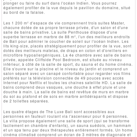
plonger ou faire du surf dans l'océan Indien. Vous pourrez
également profiter de la vue depuis le pavillon du domaine, situé
au bord de la falaise.
Les 1 200 m² d'espace de vie comprennent trois suites Master,
chacune dotée de sa propre terrasse privée, d'un salon et d'une
salle de bains privative. La suite Penthouse dispose d'une
superbe terrasse en marbre de 88 m², l'un des meilleurs endroits
de Bali pour admirer le coucher de soleil sur l'océan Indien. Les
lits king-size, placés stratégiquement pour profiter de la vue, sont
dotés des meilleurs matelas, de draps en coton et d'oreillers en
microfibre hypoallergéniques. La 4e chambre avec salle de bains
privée, appelée Cliffside Pool Bedroom, est située au niveau
inférieur, à côté de la salle de sport, du sauna et du home cinéma.
Elle s'ouvre sur la piscine et le niveau du jardin et comprend un
salon séparé avec un canapé confortable pour regarder vos films
préférés sur la télévision connectée de 49 pouces avec accès
Internet pour Netflix et toutes les chaînes satellite HD. La salle de
bains comprend deux vasques, une douche à effet pluie et une
douche à main. La salle de bains est revêtue de murs en marbre
du sol au plafond et de sols en marbre antidérapants et dispose
de 2 toilettes séparées.
Les quatre étages de The Luxe Bali sont accessibles aux
personnes en fauteuil roulant via l'ascenseur pour 6 personnes.
La villa propose également une salle de sport (qui se transforme
facilement en chambre d'enfants), un sauna suédois, un hammam
et un spa tenu par deux thérapeutes entièrement formés. Un home
cinéma climatisé comprend un écran de 3 mètres de diagonale et