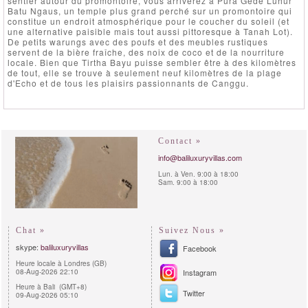
sentier autour du promontoire, vous arriverez à Pura Gede Luhur
Batu Ngaus, un temple plus grand perché sur un promontoire qui
constitue un endroit atmosphérique pour le coucher du soleil (et
une alternative paisible mais tout aussi pittoresque à Tanah Lot).
De petits warungs avec des poufs et des meubles rustiques
servent de la bière fraîche, des noix de coco et de la nourriture
locale. Bien que Tirtha Bayu puisse sembler être à des kilomètres
de tout, elle se trouve à seulement neuf kilomètres de la plage
d'Echo et de tous les plaisirs passionnants de Canggu.
Contact »
info@baliluxuryvillas.com
Lun. à Ven. 9:00 à 18:00
Sam. 9:00 à 18:00
Chat »
Suivez Nous »
skype:
baliluxuryvillas
Facebook
Heure locale à Londres (GB)
08-Aug-2026 22:10
Instagram
Heure à Bali (GMT+8)
Twitter
09-Aug-2026 05:10