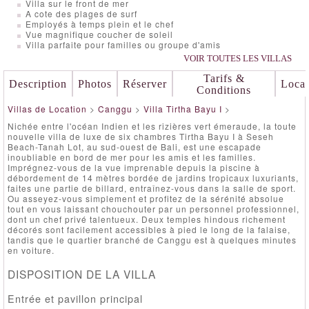
Villa sur le front de mer
A cote des plages de surf
Employés à temps plein et le chef
Vue magnifique coucher de soleil
Villa parfaite pour familles ou groupe d'amis
VOIR TOUTES LES VILLAS
Tarifs &
Description
Photos
Réserver
Local
Conditions
Villas de Location
>
Canggu
>
Villa Tirtha Bayu I
>
Nichée entre l'océan Indien et les rizières vert émeraude, la toute
nouvelle villa de luxe de six chambres Tirtha Bayu I à Seseh
Beach-Tanah Lot, au sud-ouest de Bali, est une escapade
inoubliable en bord de mer pour les amis et les familles.
Imprégnez-vous de la vue imprenable depuis la piscine à
débordement de 14 mètres bordée de jardins tropicaux luxuriants,
faites une partie de billard, entraînez-vous dans la salle de sport.
Ou asseyez-vous simplement et profitez de la sérénité absolue
tout en vous laissant chouchouter par un personnel professionnel,
dont un chef privé talentueux. Deux temples hindous richement
décorés sont facilement accessibles à pied le long de la falaise,
tandis que le quartier branché de Canggu est à quelques minutes
en voiture.
DISPOSITION DE LA VILLA
Entrée et pavillon principal