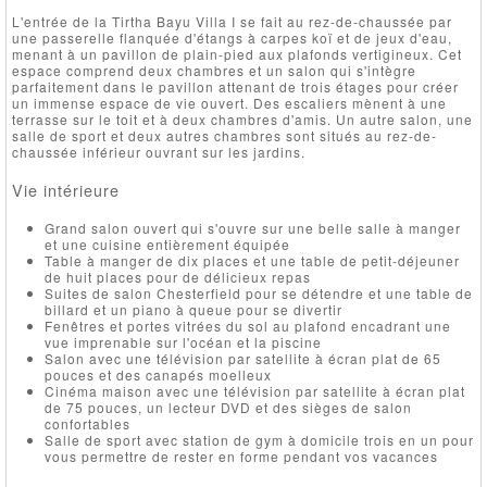
L'entrée de la Tirtha Bayu Villa I se fait au rez-de-chaussée par
une passerelle flanquée d'étangs à carpes koï et de jeux d'eau,
menant à un pavillon de plain-pied aux plafonds vertigineux. Cet
espace comprend deux chambres et un salon qui s'intègre
parfaitement dans le pavillon attenant de trois étages pour créer
un immense espace de vie ouvert. Des escaliers mènent à une
terrasse sur le toit et à deux chambres d'amis. Un autre salon, une
salle de sport et deux autres chambres sont situés au rez-de-
chaussée inférieur ouvrant sur les jardins.
Vie intérieure
Grand salon ouvert qui s'ouvre sur une belle salle à manger
et une cuisine entièrement équipée
Table à manger de dix places et une table de petit-déjeuner
de huit places pour de délicieux repas
Suites de salon Chesterfield pour se détendre et une table de
billard et un piano à queue pour se divertir
Fenêtres et portes vitrées du sol au plafond encadrant une
vue imprenable sur l'océan et la piscine
Salon avec une télévision par satellite à écran plat de 65
pouces et des canapés moelleux
Cinéma maison avec une télévision par satellite à écran plat
de 75 pouces, un lecteur DVD et des sièges de salon
confortables
Salle de sport avec station de gym à domicile trois en un pour
vous permettre de rester en forme pendant vos vacances