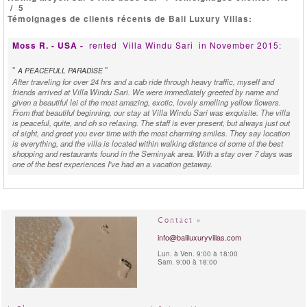
/
5
Témoignages de clients récents de Bali Luxury Villas:
Moss R. - USA -
rented
Villa Windu Sari
in November 2015:
"
"
A PEACEFULL PARADISE
After traveling for over 24 hrs and a cab ride through heavy traffic, myself and
friends arrived at Villa Windu Sari. We were immediately greeted by name and
given a beautiful lei of the most amazing, exotic, lovely smelling yellow flowers.
From that beautiful beginning, our stay at Villa Windu Sari was exquisite. The villa
is peaceful, quite, and oh so relaxing. The staff is ever present, but always just out
of sight, and greet you ever time with the most charming smiles. They say location
is everything, and the villa is located within walking distance of some of the best
shopping and restaurants found in the Seminyak area. With a stay over 7 days was
one of the best experiences I've had an a vacation getaway.
Philippe J. - Belgium -
rented
Villa Windu Sari
in August
2015:
Contact »
"
"
STAFF WERE TOP RATED PEOPLE
We can tell you that we had a wonderful stay at Windu Sari. All staff members were
info@baliluxuryvillas.com
top rated people. Any question was solved in the fastest way.
Lun. à Ven. 9:00 à 18:00
Sam. 9:00 à 18:00