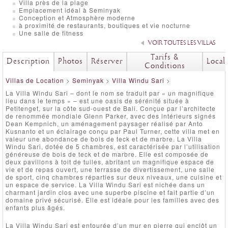
Villa près de la plage
Emplacement idéal à Seminyak
Conception et Atmosphère moderne
à proximité de restaurants, boutiques et vie nocturne
Une salle de fitness
VOIR TOUTES LES VILLAS
Tarifs &
Description
Photos
Réserver
Local
Conditions
Villas de Location
>
Seminyak
>
Villa Windu Sari
>
La Villa Windu Sari – dont le nom se traduit par « un magnifique
lieu dans le temps » – est une oasis de sérénité située à
Petitenget, sur la côte sud-ouest de Bali. Conçue par l’architecte
de renommée mondiale Glenn Parker, avec des intérieurs signés
Dean Kempnich, un aménagement paysager réalisé par Anto
Kusnanto et un éclairage conçu par Paul Turner, cette villa met en
valeur une abondance de bois de teck et de marbre. La Villa
Windu Sari, dotée de 5 chambres, est caractérisée par l’utilisation
généreuse de bois de teck et de marbre. Elle est composée de
deux pavillons à toit de tuiles, abritant un magnifique espace de
vie et de repas ouvert, une terrasse de divertissement, une salle
de sport, cinq chambres réparties sur deux niveaux, une cuisine et
un espace de service. La Villa Windu Sari est nichée dans un
charmant jardin clos avec une superbe piscine et fait partie d’un
domaine privé sécurisé. Elle est idéale pour les familles avec des
enfants plus âgés.
La Villa Windu Sari est entourée d’un mur en pierre qui enclôt un