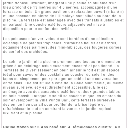
jardin tropical luxuriant, intégrant une piscine scintillante d’un
bleu profond de 13 mètres sur 4,5 mètres, accompagnée d’une
terrasse en bois. Un grand pavillon de relaxation ouvert (« balé »)
et une cascade en pierre de l’Himalaya sont situés au bord de la
piscine. La terrasse est aménagée avec des transats ajustables et
un parasol. Une douche extérieure adjacente est mise à
disposition pour le confort des invités.
Les pelouses d’un vert velouté sont bordées d’une sélection
éclectique de plantes tropicales, d’arbustes fleuris et d’arbres,
notamment des palmiers, des mini-hibiscus, des fougères cornes
de cerf et des orchidées.
Le soir, le jardin et la piscine prennent une tout autre dimension
grâce à un éclairage astucieusement encastré et positionné. La
Terrasse de Divertissement en plein air sur le toit est un espace
idéal pour savourer des cocktails au coucher du soleil et des
tapas ou simplement pour partager un café et une conversation
entre amis. Elle est située à côté de la Salle Multimédia, au même
niveau surélevé, et y est directement accessible. Elle est
aménagée avec des canapés d’extérieur et deux grandes tables
en bois massif. Lorsque le soleil se couche et que les ombres du
soir enveloppent la Villa Windu Sari, cette terrasse surélevée
devient un lieu parfait pour profiter de la brise légère et
rafraîchissante tout en admirant la vue sur le jardin tropical
luxuriant et la piscine.
Rating Moyen sur 3 Ans basé sur
4
témoignages clients:
4.3